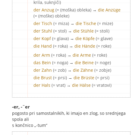
krila, suknjiči)
der Anzug
(= (moška) obleka)
→
die Anzüge
(= (moške) obleke)
der Tisch
(= miza)
→
die Tische
(= mize)
der Stuhl
(= stol)
→
die Stühle
(= stoli)
der Kopf
(= glava)
→
die Köpfe
(= glave)
die Hand
(= roka)
→
die Hände
(= roke)
der Arm
(= roka)
→
die Arme
(= roke)
das Bein
(= noga)
→
die Beine
(= noge)
der Zahn
(= zob)
→
die Zähne
(= zobje)
die Brust
(= prsi)
→
die Brüste
(= prsi)
der Hals
(= vrat)
→
die Hälse
(= vratovi)
-er, -¨er
pogosto pri samostalnikih, ki imajo en zlog, so srednjega
spola ali
s končnico „-tum“