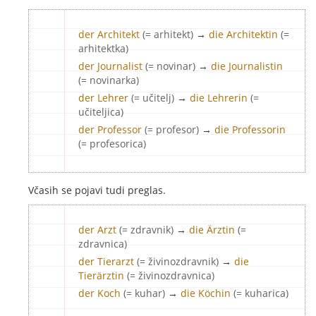
der Architekt
(= arhitekt)
→
die Architektin
(=
arhitektka)
der Journalist
(= novinar)
→
die Journalistin
(= novinarka)
der Lehrer
(= učitelj)
→
die Lehrerin
(=
učiteljica)
der Professor
(= profesor)
→
die Professorin
(= profesorica)
Včasih se pojavi tudi preglas.
der Arzt
(= zdravnik)
→
die Ärztin
(=
zdravnica)
der Tierarzt
(= živinozdravnik)
→
die
Tierärztin
(= živinozdravnica)
der Koch
(= kuhar)
→
die Köchin
(= kuharica)