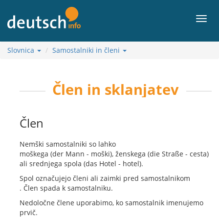
K
vsebini
Meni
Slovnica
Samostalniki in členi
Člen in sklanjatev
Člen
Nemški samostalniki so lahko
moškega (der Mann - moški), ženskega (die Straße - cesta)
ali srednjega spola (das Hotel - hotel).
Spol označujejo členi ali zaimki pred samostalnikom
. Člen spada k samostalniku.
Nedoločne člene uporabimo, ko samostalnik imenujemo
prvič.