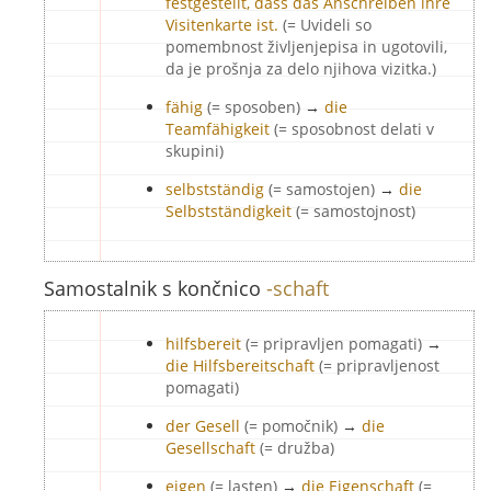
festgestellt, dass das Anschreiben ihre
Visitenkarte ist.
(= Uvideli so
pomembnost življenjepisa in ugotovili,
da je prošnja za delo njihova vizitka.)
fähig
(= sposoben)
→
die
Teamfähigkeit
(= sposobnost delati v
skupini)
selbstständig
(= samostojen)
→
die
Selbstständigkeit
(= samostojnost)
Samostalnik s končnico
-schaft
hilfsbereit
(= pripravljen pomagati)
→
die Hilfsbereitschaft
(= pripravljenost
pomagati)
der Gesell
(= pomočnik)
→
die
Gesellschaft
(= družba)
eigen
(= lasten)
→
die Eigenschaft
(=