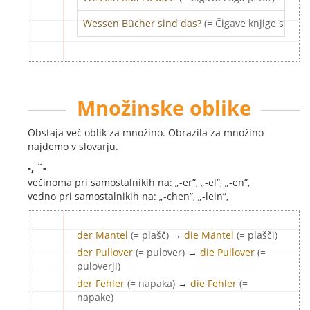
Wessen
Bücher
sind
das
?
(= Čigave knjige so to?)
Množinske oblike
Obstaja več oblik za množino. Obrazila za množino
najdemo v slovarju.
-, ¨-
večinoma pri samostalnikih na: „-er”, „-el”, „-en”,
vedno pri samostalnikih na: „-chen”, „-lein”,
der Mantel
(= plašč)
→
die Mäntel
(= plašči)
der Pullover
(= pulover)
→
die Pullover
(=
puloverji)
der Fehler
(= napaka)
→
die Fehler
(=
napake)