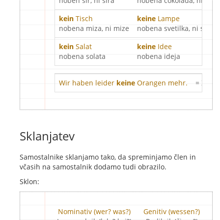
noben sir, ni sira
nobena čokolada, ni čoko
kein
Tisch
keine
Lampe
nobena miza, ni mize
nobena svetilka, ni svetil
kein
Salat
keine
Idee
nobena solata
nobena ideja
Wir haben leider
keine
Orangen mehr.
= Žal 
Sklanjatev
Samostalnike sklanjamo tako, da spreminjamo člen in
včasih na samostalnik dodamo tudi obrazilo.
Sklon:
Nominativ (wer? was?)
Genitiv (wessen?)