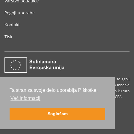
Varstvo podatkov
Pogoji uporabe
Kontakt
Tisk
Financirano s strani Evropske unije. Izražena stališča in mnenja so zgolj
stališča in mnenja avtorja(-ev) in ni nujno, da odražajo stališča in mnenja
Ta stran za svoje delo uporablja Piškotke.
Evropske unije ali Evropske izvajalske agencije za izobraževanje in kulturo
(EACEA). Zanje ne moreta biti odgovorna niti Evropska unija niti EACEA.
Več informacij
Soglašam
© 2013-2026 deutsch.info |
Impressum