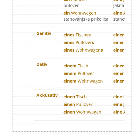
pulover
jakna
ein
Wohnwagen
eine
Altba
stanovanjska prikolica
stanovanje 
Genitiv
eines
Tisch
es
einer
Lamp
eines
Pullover
s
einer
Jacke
eines
Wohnwagen
s
einer
Altb
Dativ
einem
Tisch
einer
Lamp
einem
Pullover
einer
Jacke
einem
Wohnwagen
einer
Altb
Akkusativ
einen
Tisch
eine
Lamp
einen
Pullover
eine
Jacke
einen
Wohnwagen
eine
Altba