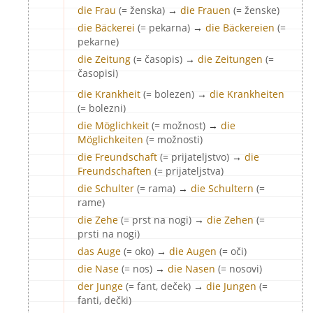
die Frau
(= ženska)
→
die Frauen
(= ženske)
die Bäckerei
(= pekarna)
→
die Bäckereien
(=
pekarne)
die Zeitung
(= časopis)
→
die Zeitungen
(=
časopisi)
die Krankheit
(= bolezen)
→
die Krankheiten
(= bolezni)
die Möglichkeit
(= možnost)
→
die
Möglichkeiten
(= možnosti)
die Freundschaft
(= prijateljstvo)
→
die
Freundschaften
(= prijateljstva)
die Schulter
(= rama)
→
die Schultern
(=
rame)
die Zehe
(= prst na nogi)
→
die Zehen
(=
prsti na nogi)
das Auge
(= oko)
→
die Augen
(= oči)
die Nase
(= nos)
→
die Nasen
(= nosovi)
der Junge
(= fant, deček)
→
die Jungen
(=
fanti, dečki)