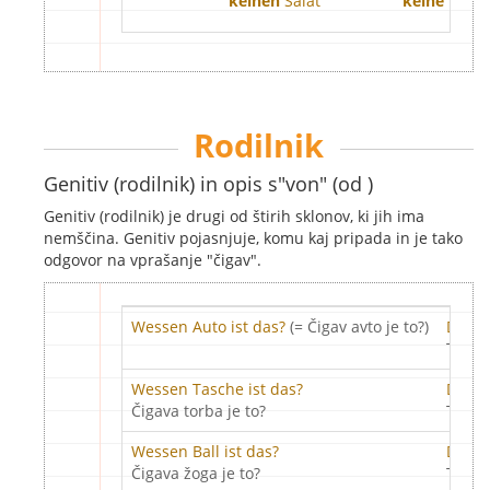
keinen
Salat
keine
Idee
Rodilnik
Genitiv (rodilnik) in opis s"von" (od )
Genitiv (rodilnik) je drugi od štirih sklonov, ki jih ima
nemščina. Genitiv pojasnjuje, komu kaj pripada in je tako
odgovor na vprašanje "čigav".
Wessen Auto ist das?
(= Čigav avto je to?)
Das is
To je 
Wessen Tasche ist das?
Das i
Čigava torba je to?
To je
Wessen Ball ist das?
Das i
Čigava žoga je to?
To je 