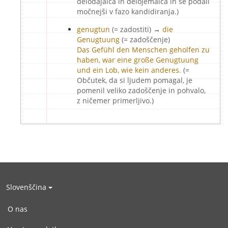
delodajalca in delojemalca in se podali
močnejši v fazo kandidiranja.)
genugtun
(= zadostiti)
→
die
Genugtuung
(= zadoščenje)
Das Gefühl den Menschen geholfen zu
haben, war eine große Genugtuung
und ein Lob, wie kein anderes.
(=
Občutek, da si ljudem pomagal, je
pomenil veliko zadoščenje in pohvalo,
z ničemer primerljivo.)
Slovenščina
O nas