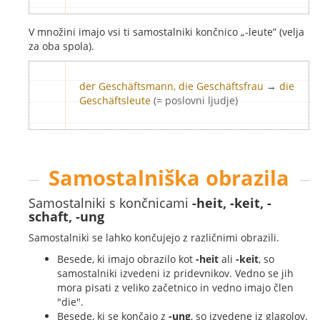
V množini imajo vsi ti samostalniki končnico „-leute” (velja
za oba spola).
der Geschäftsmann, die Geschäftsfrau
→
die
Geschäftsleute
(= poslovni ljudje)
Samostalniška obrazila
Samostalniki s končnicami
-heit, -keit, -
schaft, -ung
Samostalniki se lahko končujejo z različnimi obrazili.
Besede, ki imajo obrazilo kot
-heit
ali
-keit
, so
samostalniki izvedeni iz pridevnikov. Vedno se jih
mora pisati z veliko začetnico in vedno imajo člen
"die".
Besede, ki se končajo z
-ung
, so izvedene iz glagolov.