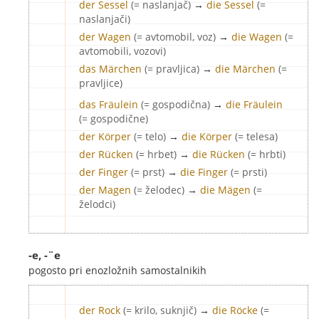
der Sessel
(= naslanjač)
→
die Sessel
(=
naslanjači)
der Wagen
(= avtomobil, voz)
→
die Wagen
(=
avtomobili, vozovi)
das Märchen
(= pravljica)
→
die Märchen
(=
pravljice)
das Fräulein
(= gospodična)
→
die Fräulein
(= gospodične)
der Körper
(= telo)
→
die Körper
(= telesa)
der Rücken
(= hrbet)
→
die Rücken
(= hrbti)
der Finger
(= prst)
→
die Finger
(= prsti)
der Magen
(= želodec)
→
die Mägen
(=
želodci)
-e, -¨e
pogosto pri enozložnih samostalnikih
der Rock
(= krilo, suknjič)
→
die Röcke
(=