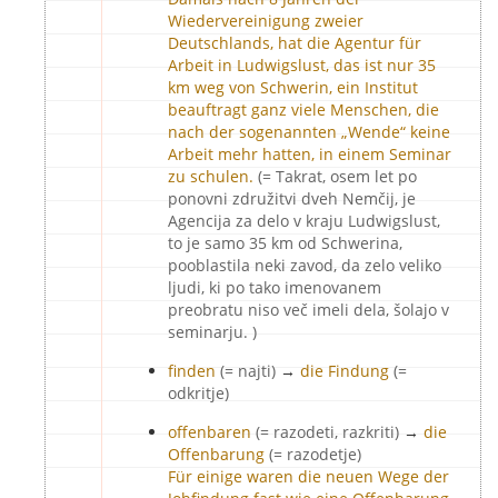
Wiedervereinigung zweier
Deutschlands, hat die Agentur für
Arbeit in Ludwigslust, das ist nur 35
km weg von Schwerin, ein Institut
beauftragt ganz viele Menschen, die
nach der sogenannten „Wende“ keine
Arbeit mehr hatten, in einem Seminar
zu schulen.
(= Takrat, osem let po
ponovni združitvi dveh Nemčij, je
Agencija za delo v kraju Ludwigslust,
to je samo 35 km od Schwerina,
pooblastila neki zavod, da zelo veliko
ljudi, ki po tako imenovanem
preobratu niso več imeli dela, šolajo v
seminarju. )
finden
(= najti)
→
die Findung
(=
odkritje)
offenbaren
(= razodeti, razkriti)
→
die
Offenbarung
(= razodetje)
Für einige waren die neuen Wege der