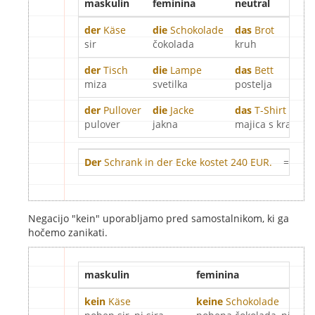
maskulin
feminina
neutral
der
Käse
die
Schokolade
das
Brot
sir
čokolada
kruh
der
Tisch
die
Lampe
das
Bett
miza
svetilka
postelja
der
Pullover
die
Jacke
das
T-Shirt
pulover
jakna
majica s kratkimi
Der
Schrank in der Ecke kostet 240 EUR.
= Omar
Negacijo "kein" uporabljamo pred samostalnikom, ki ga
hočemo zanikati.
maskulin
feminina
kein
Käse
keine
Schokolade