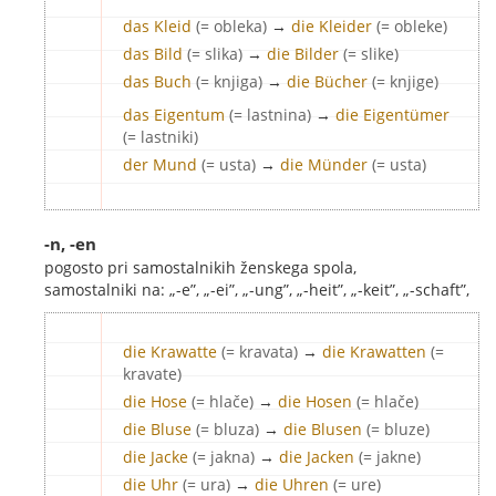
das Kleid
(= obleka)
→
die Kleider
(= obleke)
das Bild
(= slika)
→
die Bilder
(= slike)
das Buch
(= knjiga)
→
die Bücher
(= knjige)
das Eigentum
(= lastnina)
→
die Eigentümer
(= lastniki)
der Mund
(= usta)
→
die Münder
(= usta)
-n, -en
pogosto pri samostalnikih ženskega spola,
samostalniki na: „-e”, „-ei”, „-ung”, „-heit”, „-keit”, „-schaft”,
die Krawatte
(= kravata)
→
die Krawatten
(=
kravate)
die Hose
(= hlače)
→
die Hosen
(= hlače)
die Bluse
(= bluza)
→
die Blusen
(= bluze)
die Jacke
(= jakna)
→
die Jacken
(= jakne)
die Uhr
(= ura)
→
die Uhren
(= ure)