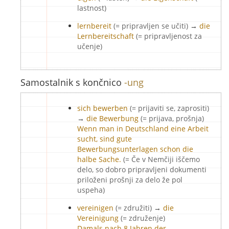
lastnost)
lernbereit
(= pripravljen se učiti)
→
die
Lernbereitschaft
(= pripravljenost za
učenje)
Samostalnik s končnico
-ung
sich bewerben
(= prijaviti se, zaprositi)
→
die Bewerbung
(= prijava, prošnja)
Wenn man in Deutschland eine Arbeit
sucht, sind gute
Bewerbungsunterlagen schon die
halbe Sache.
(= Če v Nemčiji iščemo
delo, so dobro pripravljeni dokumenti
priloženi prošnji za delo že pol
uspeha)
vereinigen
(= združiti)
→
die
Vereinigung
(= združenje)
Damals nach 8 Jahren der