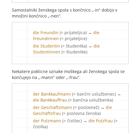
Samostalniki ženskega spola s končnico „-in“ dobijo v
množini končnico „-nen“.
die Freundin
(= prijateljica)
→
die
Freundinnen
(= prijateljice)
die Studentin
(= študentka)
→
die
Studentinnen
(= študentke)
Nekatere poklicne oznake moškega ali ženskega spola se
končujejo na „-mann” oder „-frau”.
der Bankkaufmann
(= bančni uslužbenec)
→
die Bankkauffrau
(= bančna uslužbenka)
der Geschäftsmann
(= poslovnež)
→
die
Geschäftsfrau
(= poslovna ženska)
der Putzmann
(= čistilec)
→
die Putzfrau
(=
čistilka)