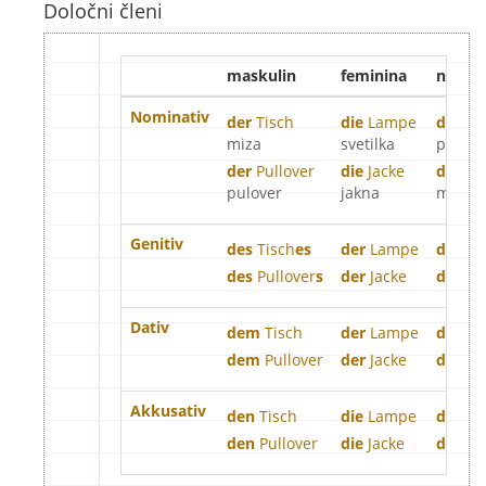
Določni členi
maskulin
feminina
neutra
Nominativ
der
Tisch
die
Lampe
das
Be
miza
svetilka
postel
der
Pullover
die
Jacke
das
T-S
pulover
jakna
majica 
Genitiv
des
Tisch
es
der
Lampe
des
Be
des
Pullover
s
der
Jacke
des
T-S
Dativ
dem
Tisch
der
Lampe
dem
B
dem
Pullover
der
Jacke
dem
T-
Akkusativ
den
Tisch
die
Lampe
das
Be
den
Pullover
die
Jacke
das
T-S