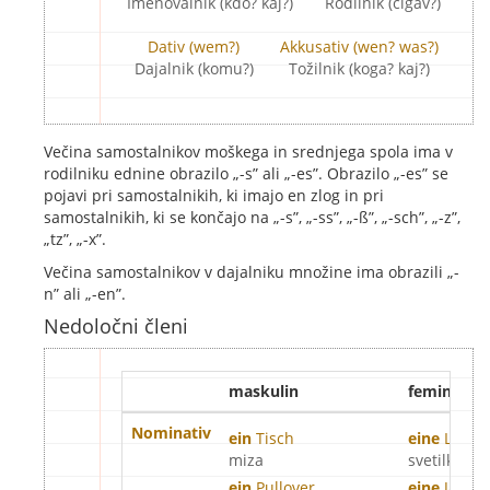
Imenovalnik (kdo? kaj?)
Rodilnik (čigav?)
Dativ (wem?)
Akkusativ (wen? was?)
Dajalnik (komu?)
Tožilnik (koga? kaj?)
Večina samostalnikov moškega in srednjega spola ima v
rodilniku ednine obrazilo „-s” ali „-es”. Obrazilo „-es” se
pojavi pri samostalnikih, ki imajo en zlog in pri
samostalnikih, ki se končajo na „-s”, „-ss”, „-ß”, „-sch”, „-z”,
„tz”, „-x”.
Večina samostalnikov v dajalniku množine ima obrazili „-
n” ali „-en”.
Nedoločni členi
maskulin
feminina
Nominativ
ein
Tisch
eine
Lamp
miza
svetilka
ein
Pullover
eine
Jacke