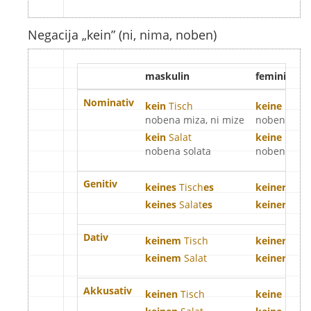
Negacija „kein” (ni, nima, noben)
maskulin
feminina
Nominativ
kein
Tisch
keine
Lamp
nobena miza, ni mize
nobena sveti
kein
Salat
keine
Idee
nobena solata
nobena ide
Genitiv
keines
Tisch
es
keiner
Lam
keines
Salat
es
keiner
Idee
Dativ
keinem
Tisch
keiner
Lam
keinem
Salat
keiner
Idee
Akkusativ
keinen
Tisch
keine
Lamp