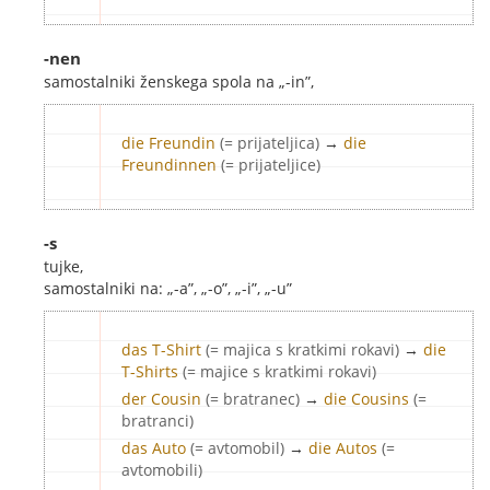
-nen
samostalniki ženskega spola na „-in”,
die Freundin
(= prijateljica)
→
die
Freundinnen
(= prijateljice)
-s
tujke,
samostalniki na: „-a”, „-o”, „-i”, „-u”
das T-Shirt
(= majica s kratkimi rokavi)
→
die
T-Shirts
(= majice s kratkimi rokavi)
der Cousin
(= bratranec)
→
die Cousins
(=
bratranci)
das Auto
(= avtomobil)
→
die Autos
(=
avtomobili)