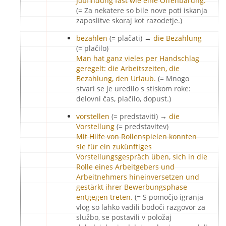
Jobfindung fast wie eine Offenbarung.
(= Za nekatere so bile nove poti iskanja
zaposlitve skoraj kot razodetje.)
bezahlen
(= plačati)
→
die Bezahlung
(= plačilo)
Man hat ganz vieles per Handschlag
geregelt: die Arbeitszeiten, die
Bezahlung, den Urlaub.
(= Mnogo
stvari se je uredilo s stiskom roke:
delovni čas, plačilo, dopust.)
vorstellen
(= predstaviti)
→
die
Vorstellung
(= predstavitev)
Mit Hilfe von Rollenspielen konnten
sie für ein zukünftiges
Vorstellungsgespräch üben, sich in die
Rolle eines Arbeitgebers und
Arbeitnehmers hineinversetzen und
gestärkt ihrer Bewerbungsphase
entgegen treten.
(= S pomočjo igranja
vlog so lahko vadili bodoči razgovor za
službo, se postavili v položaj