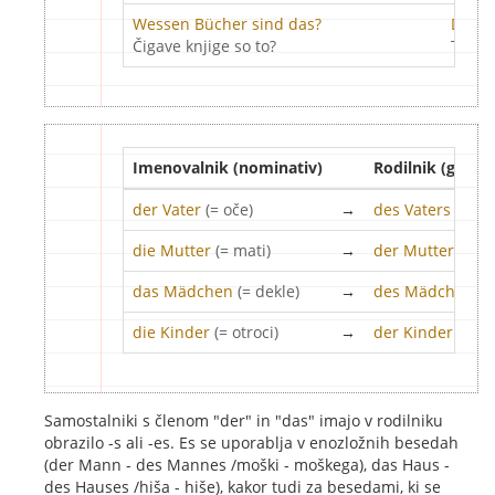
Wessen Bücher sind das?
Das s
Čigave knjige so to?
To so 
Imenovalnik (nominativ)
Rodilnik (geniti
der Vater
(= oče)
→
des Vaters
(= oč
die Mutter
(= mati)
→
der Mutter
(= m
das Mädchen
(= dekle)
→
des Mädchens
(
die Kinder
(= otroci)
→
der Kinder
(= ot
Samostalniki s členom "der" in "das" imajo v rodilniku
obrazilo -s ali -es. Es se uporablja v enozložnih besedah
(der Mann - des Mannes /moški - moškega), das Haus -
des Hauses /hiša - hiše), kakor tudi za besedami, ki se