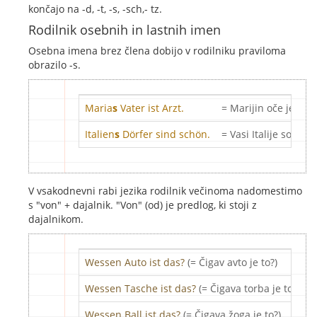
končajo na -d, -t, -s, -sch,- tz.
Rodilnik osebnih in lastnih imen
Osebna imena brez člena dobijo v rodilniku praviloma
obrazilo -s.
Maria
s
Vater ist Arzt.
= Marijin oče je zdr
Italien
s
Dörfer sind schön.
= Vasi Italije so lepe
V vsakodnevni rabi jezika rodilnik večinoma nadomestimo
s "von" + dajalnik. "Von" (od) je predlog, ki stoji z
dajalnikom.
Wessen
Auto
ist
das
?
(= Čigav avto je to?)
Wessen
Tasche
ist
das
?
(= Čigava torba je to?)
Wessen
Ball
ist
das
?
(= Čigava žoga je to?)