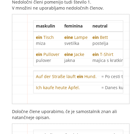
Nedoločni členi pomenijo tudi število 1.
V množini ne uporabljamo nedoločnih členov.
maskulin
feminina
neutral
ein
Tisch
eine
Lampe
ein
Bett
miza
svetilka
postelja
ein
Pullover
eine
Jacke
ein
T-Shirt
pulover
jakna
majica s kratkimi rok
Auf der Straße läuft
ein
Hund.
= Po cesti teče p
Ich kaufe heute Äpfel.
= Danes kupim j
Določne člene uporabimo, če je samostalnik znan ali
natančneje opisan.