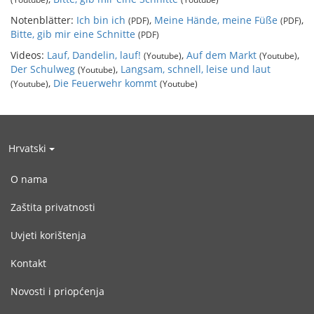
Notenblätter:
Ich bin ich
,
Meine Hände, meine Füße
,
(PDF)
(PDF)
Bitte, gib mir eine Schnitte
(PDF)
Videos:
Lauf, Dandelin, lauf!
,
Auf dem Markt
,
(Youtube)
(Youtube)
Der Schulweg
,
Langsam, schnell, leise und laut
(Youtube)
,
Die Feuerwehr kommt
(Youtube)
(Youtube)
Hrvatski
O nama
Zaštita privatnosti
Uvjeti korištenja
Kontakt
Novosti i priopćenja