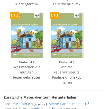
Kindergarten?
Feuerwehrleute?
NEU
NEU
Einheit 4.2
Einheit 4.3
Was machen die
Wie die
mutigen
Feuerwehrleute
Feuerwehrleute?
Pauline und Jakob
halfen
Zusätzliche Materialien zum Herunterladen
Lieder:
Ich bin ich
,
Meine Hände, meine Füße
(Youtube)
,
Bitte, gib mir eine Schnitte
(Youtube)
(Youtube)