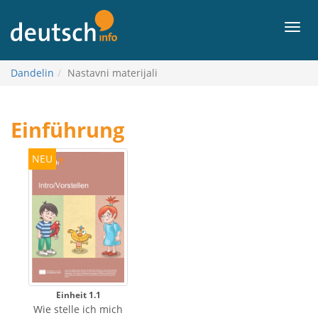
Sadržaj
Izbor
Dandelin
Nastavni materijali
Einführung
NEU
Einheit 1.1
Wie stelle ich mich