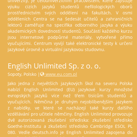
univerzity, je celouniverzitním pracovištěm, které zajišťuje
výuku cizích jazyků studentů nefilologických oborů
prostřednictvím svých oddělení na fakultách. V osmi
odděleních Centra se na šedesát učitelů a zahraničních
lektorů zaměřuje na specifika odborného jazyka a výuku
akademických dovedností studentů. Součástí každého kurzu
jsou internetové podpůrné materiály, vytvořené přímo
vyučujícími. Centrum vyvíjí také elektronické testy k určení
jazykové úrovně a virtuální jazykovou studovnu.
English Unlimited Sp. z o. o.
Sopoty, Polsko |
www.eu.com.pl
Jako jedna z největších jazykových škol na severu Polska
nabízí English Unlimited (EU) jazykové kurzy množství
evropských jazyků více než třem tisícům studentů a
vyučujících. Němčina je druhým nejoblíbenějším jazykem
z nabídky, ve které se nacházejí také kurzy dalšího
vzdělávání pro učitele němčiny. English Unlimited provozuje
dvě autorizovaná zkušební střediska: zkušební středisko
Goethe-Institutu a zkušební středisko Cambridge ESOL PL
080. Vedle deutsch.info je English Unlimited zapojena do