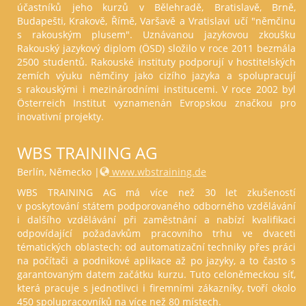
účastníků jeho kurzů v Bělehradě, Bratislavě, Brně,
Budapešti, Krakově, Římě, Varšavě a Vratislavi učí "němčinu
s rakouským plusem". Uznávanou jazykovou zkoušku
Rakouský jazykový diplom (ÖSD) složilo v roce 2011 bezmála
2500 studentů. Rakouské instituty podporují v hostitelských
zemích výuku němčiny jako cizího jazyka a spolupracují
s rakouskými i mezinárodními institucemi. V roce 2002 byl
Österreich Institut vyznamenán Evropskou značkou pro
inovativní projekty.
WBS TRAINING AG
Berlín, Německo |
www.wbstraining.de
WBS TRAINING AG má více než 30 let zkušeností
v poskytování státem podporovaného odborného vzdělávání
i dalšího vzdělávání při zaměstnání a nabízí kvalifikaci
odpovídající požadavkům pracovního trhu ve dvaceti
tématických oblastech: od automatizační techniky přes práci
na počítači a podnikové aplikace až po jazyky, a to často s
garantovaným datem začátku kurzu. Tuto celoněmeckou síť,
která pracuje s jednotlivci i firemními zákazníky, tvoří okolo
450 spolupracovníků na více než 80 místech.