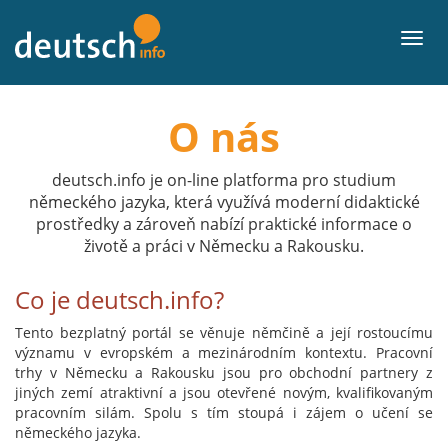
Přejít
k
Men
obsahu
O nás
deutsch.info je on-line platforma pro studium
německého jazyka, která využívá moderní didaktické
prostředky a zároveň nabízí praktické informace o
životě a práci v Německu a Rakousku.
Co je deutsch.info?
Tento bezplatný portál se věnuje němčině a její rostoucímu
významu v evropském a mezinárodním kontextu. Pracovní
trhy v Německu a Rakousku jsou pro obchodní partnery z
jiných zemí atraktivní a jsou otevřené novým, kvalifikovaným
pracovním silám. Spolu s tím stoupá i zájem o učení se
německého jazyka.