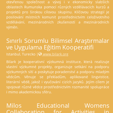
otevřenou společnost a vývoj i v ekonomicky slabších
oblastech Rumunska pomocí různých vzdělávacích kurzů a
projektů pro širokou cílovou skupinu. Klíčovou strategií je
posilování místních komunit prostřednictvím celoživotního
vzdělávání, mezinárodních zkušeností a mezinárodních
výměn.
Sınırlı Sorumlu Bilimsel Araştırmalar
ve Uygulama Eğitim Kooperatifi
Istanbul, Turecko |
www.bilark.org
Bilark je kooperativní výzkumná instituce, která realizuje
vlastní výzkumné projekty, organizuje setkání na podporu
výzkumných sítí a poskytuje poradenství a podporu mladým
vědcům. Věnuje se překladům, aplikované lingvistice,
literární vědě, jakož i vyučování cizích jazyků. Jejím cílem je
spojovat různé vědce prostřednictvím rozmanité spolupráce
i mimo akademickou sféru.
Milos Educational Womens
Collaboration for Activities in