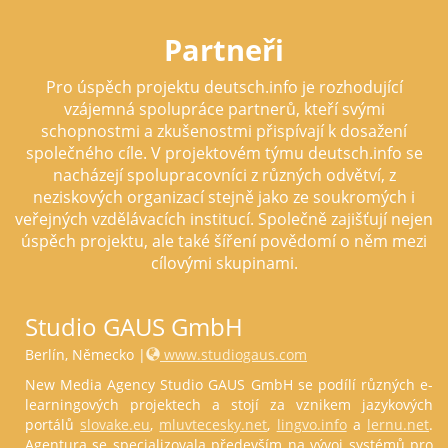
Partneři
Pro úspěch projektu deutsch.info je rozhodující
vzájemná spolupráce partnerů, kteří svými
schopnostmi a zkušenostmi přispívají k dosažení
společného cíle. V projektovém týmu deutsch.info se
nacházejí spolupracovníci z různých odvětví, z
neziskových organizací stejně jako ze soukromých i
veřejných vzdělávacích institucí. Společně zajišťují nejen
úspěch projektu, ale také šíření povědomí o něm mezi
cílovými skupinami.
Studio GAUS GmbH
Berlín, Německo |
www.studiogaus.com
New Media Agency Studio GAUS GmbH se podílí různých e-
learningových projektech a stojí za vznikem jazykových
portálů
slovake.eu
,
mluvtecesky.net
,
lingvo.info
a
lernu.net
.
Agentura se specializovala především na vývoj systémů pro