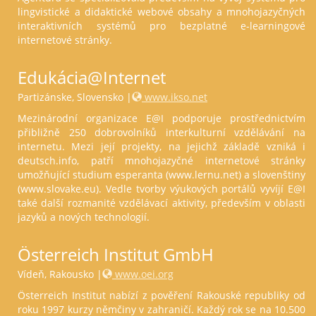
lingvistické a didaktické webové obsahy a mnohojazyčných
interaktivních systémů pro bezplatné e-learningové
internetové stránky.
Edukácia@Internet
Partizánske, Slovensko |
www.ikso.net
Mezinárodní organizace E@I podporuje prostřednictvím
přibližně 250 dobrovolníků interkulturní vzdělávání na
internetu. Mezi její projekty, na jejichž základě vzniká i
deutsch.info, patří mnohojazyčné internetové stránky
umožňující studium esperanta (www.lernu.net) a slovenštiny
(www.slovake.eu). Vedle tvorby výukových portálů vyvíjí E@I
také další rozmanité vzdělávací aktivity, především v oblasti
jazyků a nových technologií.
Österreich Institut GmbH
Vídeň, Rakousko |
www.oei.org
Österreich Institut nabízí z pověření Rakouské republiky od
roku 1997 kurzy němčiny v zahraničí. Každý rok se na 10.500