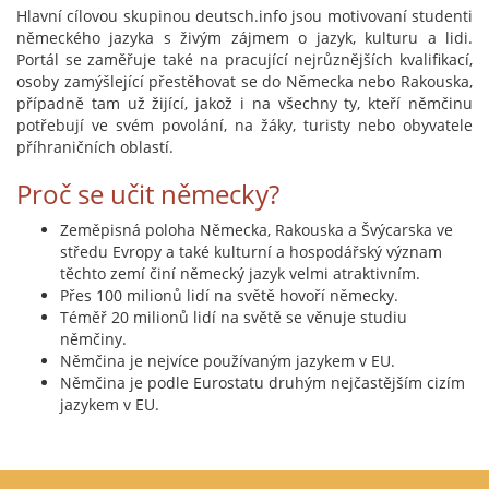
Hlavní cílovou skupinou deutsch.info jsou motivovaní studenti
německého jazyka s živým zájmem o jazyk, kulturu a lidi.
Portál se zaměřuje také na pracující nejrůznějších kvalifikací,
osoby zamýšlející přestěhovat se do Německa nebo Rakouska,
případně tam už žijící, jakož i na všechny ty, kteří němčinu
potřebují ve svém povolání, na žáky, turisty nebo obyvatele
příhraničních oblastí.
Proč se učit německy?
Zeměpisná poloha Německa, Rakouska a Švýcarska ve
středu Evropy a také kulturní a hospodářský význam
těchto zemí činí německý jazyk velmi atraktivním.
Přes 100 milionů lidí na světě hovoří německy.
Téměř 20 milionů lidí na světě se věnuje studiu
němčiny.
Němčina je nejvíce používaným jazykem v EU.
Němčina je podle Eurostatu druhým nejčastějším cizím
jazykem v EU.