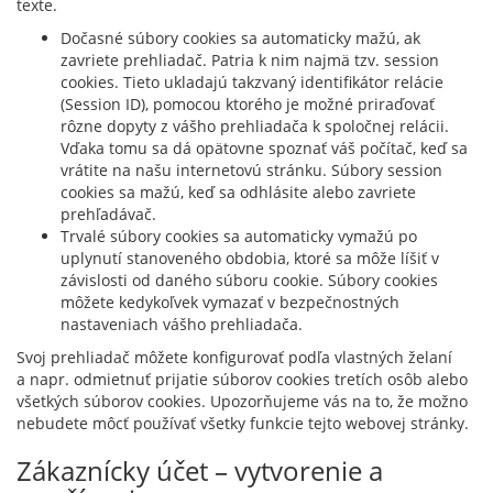
texte.
Dočasné súbory cookies sa automaticky mažú, ak
zavriete prehliadač. Patria k nim najmä tzv. session
cookies. Tieto ukladajú takzvaný identifikátor relácie
(Session ID), pomocou ktorého je možné priraďovať
rôzne dopyty z vášho prehliadača k spoločnej relácii.
Vďaka tomu sa dá opätovne spoznať váš počítač, keď sa
vrátite na našu internetovú stránku. Súbory session
cookies sa mažú, keď sa odhlásite alebo zavriete
prehľadávač.
Trvalé súbory cookies sa automaticky vymažú po
uplynutí stanoveného obdobia, ktoré sa môže líšiť v
závislosti od daného súboru cookie. Súbory cookies
môžete kedykoľvek vymazať v bezpečnostných
nastaveniach vášho prehliadača.
Svoj prehliadač môžete konfigurovať podľa vlastných želaní
a napr. odmietnuť prijatie súborov cookies tretích osôb alebo
všetkých súborov cookies. Upozorňujeme vás na to, že možno
nebudete môcť používať všetky funkcie tejto webovej stránky.
Zákaznícky účet – vytvorenie a