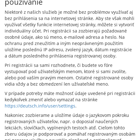
používanie
Niektoré z našich služieb je možné bez problémov využívať aj
bez prihlásenia sa na internetovej stránke. Aby ste však mohli
využívať všetky funkcie internetovej stránky, môžete si vytvoriť
individuálny účet. Pri registrácii sa zozbierajú požadované
osobné údaje, ako sú meno, e-mailové adresa a heslo. Na
ochranu pred zneužitím a iným neoprávneným použitím
uložíme poslednú IP adresu, zvolený jazyk, dátum registrácie
a dátum posledného prihlásenia registrovanej osoby.
Pri registrácii sa sami rozhodnete, či budete vo fóre
vystupovať pod užívateľským menom, ktoré si sami zvolíte,
alebo pod vaším pravým menom. Ostatné registrované osoby
vidia vždy a bez obmedzení len užívateľské meno.
V prípade potreby máte možnosť údaje uvedené pri registrácii
kedykoľvek zmeniť alebo vymazať na stránke
https://deutsch.info/user/settings
.
Nakoniec zozbierame a uložíme údaje o jazykovom pokroku
registrovaných užívateľov, napr. o doposiaľ naučených
lekciách, slovíčkach, vyplnených testoch atď. Cieľom tohto
zberu údajov je podporovať a pomáhať registrovaným osobám