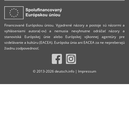
Financované Európskou úniou. Vyjadrené názory a postoje sú názormi a
vyhláseniami autora(-ov) a nemusia nevyhnutne odrážať názory a
stanoviská Európskej únie alebo Európskej výkonnej agentúry pre
vzdelávanie a kultúru (EACEA). Európska únia ani EACEA za ne nepreberajú
žiadnu zodpovednosť.
© 2013-2026 deutsch.info |
Impressum
Späť
na
začiatok