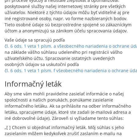
pri procese výučby a neustále zlepšovať a optimalizovať
poskytované služby našej internetovej stránky pre všetkých
užívateľov. Niektoré z týchto údajov môžu byť viditeľné aj pre
iné registrované osoby, napr. vo forme nazbieraných bodov.
Tieto osobné údaje sú bezprostredne spojené so zákazníckym
účtom a anonymizujú sa zánikom účelu spracovania údajov.
Vaše údaje sa spracujú podľa
čl. 6 ods. 1 veta 1 písm. a všeobecného nariadenia o ochrane úd
na základe vášho súhlasu udeleného pri registrácii vášho
užívateľského účtu. Spracovanie ostatných uvedených
osobných údajov sa uskutoční podľa
čl. 6 ods. 1 veta 1 písm. f všeobecného nariadenia o ochrane úd
Informačný leták
Aby sme vám mohli pravidelne zasielať informácie o našej
spoločnosti a našich ponukách, ponúkame zasielanie
informačného letáku. Ak sa prihlásite na odber informačného
letáku, spracujeme údaje, ktoré ste zadali (e-mailová adresa a
iné dobrovoľné údaje). Zároveň si vyžiadame tento súhlas:
„[ ] Chcem si objednať informačný leták. Môj súhlas s jeho
zasielaním môžem kedykoľvek zrušiť zaslaním e-mailu na