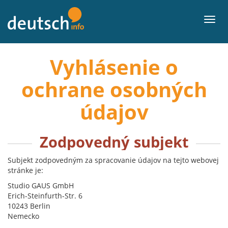
Späť
na
Men
obsah
Vyhlásenie o
ochrane osobných
údajov
Zodpovedný subjekt
Subjekt zodpovedným za spracovanie údajov na tejto webovej
stránke je:
Studio GAUS GmbH
Erich-Steinfurth-Str. 6
10243 Berlin
Nemecko