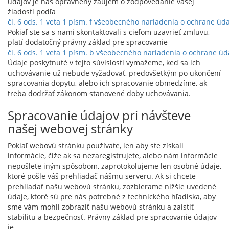
údajov je náš oprávnený záujem o zodpovedanie vašej
žiadosti podľa
čl. 6 ods. 1 veta 1 písm. f všeobecného nariadenia o ochrane úd
Pokiaľ ste sa s nami skontaktovali s cieľom uzavrieť zmluvu,
platí dodatočný právny základ pre spracovanie
čl. 6 ods. 1 veta 1 písm. b všeobecného nariadenia o ochrane ú
Údaje poskytnuté v tejto súvislosti vymažeme, keď sa ich
uchovávanie už nebude vyžadovať, predovšetkým po ukončení
spracovania dopytu, alebo ich spracovanie obmedzíme, ak
treba dodržať zákonom stanovené doby uchovávania.
Spracovanie údajov pri návšteve
našej webovej stránky
Pokiaľ webovú stránku používate, len aby ste získali
informácie, čiže ak sa nezaregistrujete, alebo nám informácie
nepošlete iným spôsobom, zaprotokolujeme len osobné údaje,
ktoré pošle váš prehliadač nášmu serveru. Ak si chcete
prehliadať našu webovú stránku, zozbierame nižšie uvedené
údaje, ktoré sú pre nás potrebné z technického hľadiska, aby
sme vám mohli zobraziť našu webovú stránku a zaistiť
stabilitu a bezpečnosť. Právny základ pre spracovanie údajov
je