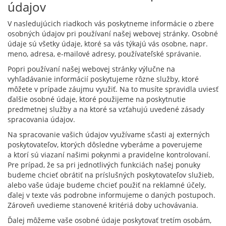
údajov
V nasledujúcich riadkoch vás poskytneme informácie o zbere
osobných údajov pri používaní našej webovej stránky. Osobné
údaje sú všetky údaje, ktoré sa vás týkajú vás osobne, napr.
meno, adresa, e-mailové adresy, používateľské správanie.
Popri používaní našej webovej stránky výlučne na
vyhľadávanie informácií poskytujeme rôzne služby, ktoré
môžete v prípade záujmu využiť. Na to musíte spravidla uviesť
ďalšie osobné údaje, ktoré použijeme na poskytnutie
predmetnej služby a na ktoré sa vzťahujú uvedené zásady
spracovania údajov.
Na spracovanie vašich údajov využívame sčasti aj externých
poskytovateľov, ktorých dôsledne vyberáme a poverujeme
a ktorí sú viazaní našimi pokynmi a pravidelne kontrolovaní.
Pre prípad, že sa pri jednotlivých funkciách našej ponuky
budeme chcieť obrátiť na príslušných poskytovateľov služieb,
alebo vaše údaje budeme chcieť použiť na reklamné účely,
ďalej v texte vás podrobne informujeme o daných postupoch.
Zároveň uvedieme stanovené kritériá doby uchovávania.
Ďalej môžeme vaše osobné údaje poskytovať tretím osobám,