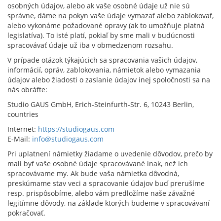
osobných údajov, alebo ak vaše osobné údaje už nie sú
správne, dáme na pokyn vaše údaje vymazať alebo zablokovať,
alebo vykonáme požadované opravy (ak to umožňuje platná
legislatíva). To isté platí, pokiaľ by sme mali v budúcnosti
spracovávať údaje už iba v obmedzenom rozsahu.
V prípade otázok týkajúcich sa spracovania vašich údajov,
informácií, opráv, zablokovania, námietok alebo vymazania
údajov alebo žiadosti o zaslanie údajov inej spoločnosti sa na
nás obráťte:
Studio GAUS GmbH, Erich-Steinfurth-Str. 6, 10243 Berlin,
countries
Internet:
https://studiogaus.com
E-Mail:
info@studiogaus.com
Pri uplatnení námietky žiadame o uvedenie dôvodov, prečo by
mali byť vaše osobné údaje spracovávané inak, než ich
spracovávame my. Ak bude vaša námietka dôvodná,
preskúmame stav veci a spracovanie údajov buď prerušíme
resp. prispôsobíme, alebo vám predložíme naše závažné
legitímne dôvody, na základe ktorých budeme v spracovávaní
pokračovať.