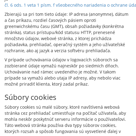
čl. 6 ods. 1 veta 1 písm. f všeobecného nariadenia o ochrane úd
Zbierajú sa pri tom tieto údaje: IP adresa (anonymne), dátum
a čas príkazu, rozdiel časových pásiem oproti
greenwichskému času (GMT), obsah požiadavky (konkrétna
stránka), status prístupu/kód statusu HTTP, prenesené
množstvo údajov, webové stránka, z ktorej prichádza
požiadavka, prehliadač, operačný systém a jeho užívateľské
rozhranie, ako aj jazyk a verzia softvéru prehliadača.
V prípade uchovávania údajov v logovacích súboroch sa
zozbierané údaje vymažú najneskôr po siedmich dňoch.
Uchovávanie nad rámec uvedeného je možné. V takom
prípade sa vymažú alebo utaja IP adresy, aby nebolo viac
možné priradiť klienta, ktorý zadal príkaz.
Súbory cookies
Súbory cookies sú malé súbory, ktoré navštívená webová
stránka cez prehliadač umiestňuje na počítač užívateľa, aby
mohla neskôr poskytnúť serveru informácie o používateľovi.
Táto webová stránka používa dva typy súborov cookies,
ktorých rozsah a spôsob fungovania sú vysvetlené ďalej v