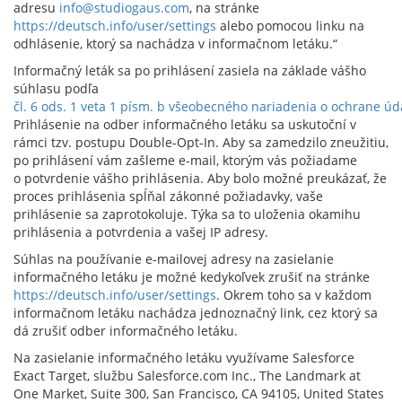
adresu
info@studiogaus.com
, na stránke
https://deutsch.info/user/settings
alebo pomocou linku na
odhlásenie, ktorý sa nachádza v informačnom letáku.“
Informačný leták sa po prihlásení zasiela na základe vášho
súhlasu podľa
čl. 6 ods. 1 veta 1 písm. b všeobecného nariadenia o ochrane ú
Prihlásenie na odber informačného letáku sa uskutoční v
rámci tzv. postupu Double-Opt-In. Aby sa zamedzilo zneužitiu,
po prihlásení vám zašleme e-mail, ktorým vás požiadame
o potvrdenie vášho prihlásenia. Aby bolo možné preukázať, že
proces prihlásenia spĺňal zákonné požiadavky, vaše
prihlásenie sa zaprotokoluje. Týka sa to uloženia okamihu
prihlásenia a potvrdenia a vašej IP adresy.
Súhlas na používanie e-mailovej adresy na zasielanie
informačného letáku je možné kedykoľvek zrušiť na stránke
https://deutsch.info/user/settings
. Okrem toho sa v každom
informačnom letáku nachádza jednoznačný link, cez ktorý sa
dá zrušiť odber informačného letáku.
Na zasielanie informačného letáku využívame Salesforce
Exact Target, službu Salesforce.com Inc., The Landmark at
One Market, Suite 300, San Francisco, CA 94105, United States