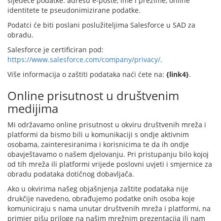
sljedeće podatke: adresu e-pošte, ime i prezime, online
identitete te pseudonimizirane podatke.
Podatci će biti poslani poslužiteljima Salesforce u SAD za
obradu.
Salesforce je certificiran pod:
https://www.salesforce.com/company/privacy/
.
Više informacija o zaštiti podataka naći ćete na:
{link4}
.
Online prisutnost u društvenim
medijima
Mi održavamo online prisutnost u okviru društvenih mreža i
platformi da bismo bili u komunikaciji s ondje aktivnim
osobama, zainteresiranima i korisnicima te da ih ondje
obavještavamo o našem djelovanju. Pri pristupanju bilo kojoj
od tih mreža ili platformi vrijede poslovni uvjeti i smjernice za
obradu podataka dotičnog dobavljača.
Ako u okvirima našeg objašnjenja zaštite podataka nije
drukčije navedeno, obrađujemo podatke onih osoba koje
komuniciraju s nama unutar društvenih mreža i platformi, na
primjer pišu priloge na našim mrežnim prezentacija ili nam