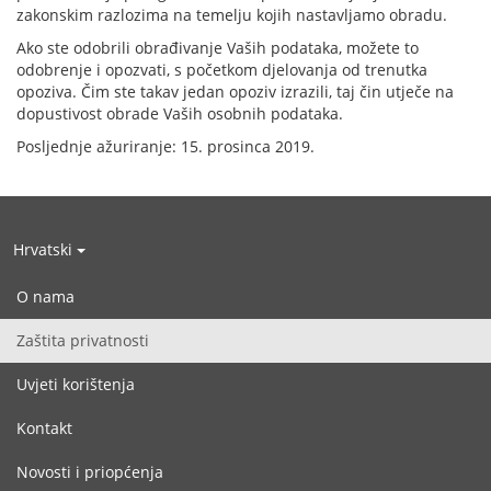
zakonskim razlozima na temelju kojih nastavljamo obradu.
Ako ste odobrili obrađivanje Vaših podataka, možete to
odobrenje i opozvati, s početkom djelovanja od trenutka
opoziva. Čim ste takav jedan opoziv izrazili, taj čin utječe na
dopustivost obrade Vaših osobnih podataka.
Posljednje ažuriranje: 15. prosinca 2019.
Hrvatski
O nama
Zaštita privatnosti
Uvjeti korištenja
Kontakt
Novosti i priopćenja