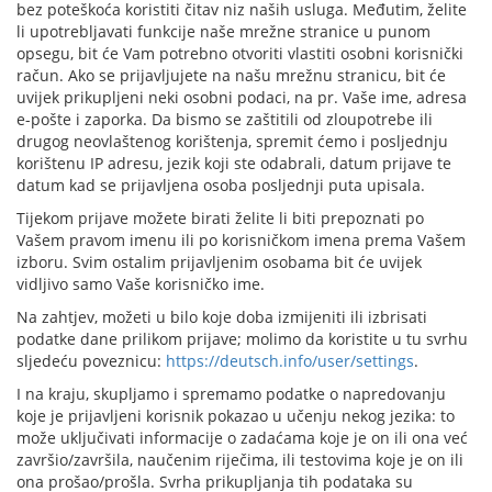
bez poteškoća koristiti čitav niz naših usluga. Međutim, želite
li upotrebljavati funkcije naše mrežne stranice u punom
opsegu, bit će Vam potrebno otvoriti vlastiti osobni korisnički
račun. Ako se prijavljujete na našu mrežnu stranicu, bit će
uvijek prikupljeni neki osobni podaci, na pr. Vaše ime, adresa
e-pošte i zaporka. Da bismo se zaštitili od zloupotrebe ili
drugog neovlaštenog korištenja, spremit ćemo i posljednju
korištenu IP adresu, jezik koji ste odabrali, datum prijave te
datum kad se prijavljena osoba posljednji puta upisala.
Tijekom prijave možete birati želite li biti prepoznati po
Vašem pravom imenu ili po korisničkom imena prema Vašem
izboru. Svim ostalim prijavljenim osobama bit će uvijek
vidljivo samo Vaše korisničko ime.
Na zahtjev, možeti u bilo koje doba izmijeniti ili izbrisati
podatke dane prilikom prijave; molimo da koristite u tu svrhu
sljedeću poveznicu:
https://deutsch.info/user/settings
.
I na kraju, skupljamo i spremamo podatke o napredovanju
koje je prijavljeni korisnik pokazao u učenju nekog jezika: to
može uključivati informacije o zadaćama koje je on ili ona već
završio/završila, naučenim riječima, ili testovima koje je on ili
ona prošao/prošla. Svrha prikupljanja tih podataka su