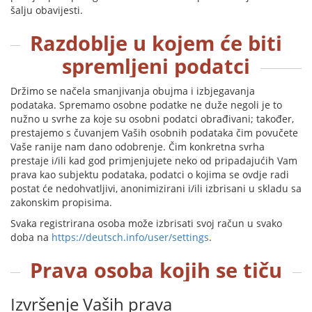
šalju obavijesti.
Razdoblje u kojem će biti
spremljeni podatci
Držimo se načela smanjivanja obujma i izbjegavanja
podataka. Spremamo osobne podatke ne duže negoli je to
nužno u svrhe za koje su osobni podatci obrađivani; također,
prestajemo s čuvanjem Vaših osobnih podataka čim povučete
Vaše ranije nam dano odobrenje. Čim konkretna svrha
prestaje i/ili kad god primjenjujete neko od pripadajućih Vam
prava kao subjektu podataka, podatci o kojima se ovdje radi
postat će nedohvatljivi, anonimizirani i/ili izbrisani u skladu sa
zakonskim propisima.
Svaka registrirana osoba može izbrisati svoj račun u svako
doba na
https://deutsch.info/user/settings
.
Prava osoba kojih se tiču
Izvršenje Vaših prava