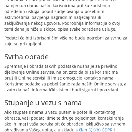
namjeri da damo našim korisnicima priliku korištenja
određenih usluga, poput sudjelovanja u posebnim
aktivnostima, bavljenja nagradnim natječajima ili
zaključivanja nekog ugovora. Podrobnija informacija o ovoj
temi dana je niže u sklopu opisa svake određene usluge.
Podatci će biti izbrisani čim više ne budu potrebni za svrhu za
koju su prikupljeni.
Svrha obrade
Spremanje i obrada takvih podataka nužna je za pravilno
djelovanje Online servisa, na pr, zato da bi se korisnicima
pružili Online servisi ili im se omogućio kontakt s nama.
Koristimo podatke za poboljšanje rada naših Online servisa, a
i zato da naši informatički sistemi budi sigurni i pouzdani.
Stupanje u vezu s nama
Ako stupate s nama u vezu putem e-pošte ili kontaktnog
obrasca, vaši podatci (ime te druge pojedinosti kontaktiranja,
ako ih ima) i vaša poruka bit će obrađeni isključivo sa svrhom
obrađivanja Vašeg upita, a u skladu s
član 6(1)(b) ĜDPR
i