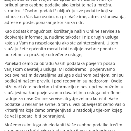
prikupljamo osobne podatke ako koristite našu mrežnu
stranicu. "Osobni podatci" uključuju sve podatke koji se
odnose na Vas kao osobu, na pr. Vaše ime, adresu stanovanja,
adrese e-pošte, ponašanje korisnika i dr.
Kao dodatak mogućnosti korištenja naših Online servise za
dobivanje informacija, nudimo također i niz drugih usluga
koje su Vam na raspolaganju ako ste zainteresirani. U tom
slučaju ćete općenito morati dati daljnje osobne podatke
potrebne za pružanje određene usluge;
Ponekad ćemo za obradu Vaših podataka povjeriti posao
vanjskom davatelju usluga. Mi odabiremo i povjeravamo
poslove našim davateljima usluga s dužnom pažnjom; oni su
podložni našem pravilu i pod redovnim su nadzorom. Ovdje
niže naći ćete podrobnu informaciju o postupcima nužnim u
slučajevima kad povjeravamo davateljima usluga određene
radnje za naše Online servise, ili gdje želimo koristiti Vaše
podatke u reklamne svrhe. S tim u vezi obavijestit ćemo Vas o
kriterijima koje ćemo primjenjivati u razdoblju tijekom kojeg
će Vaši podatci biti pohranjeni.
Možemo osim toga objelodaniti Vaše osobne podatke trećim
stranama u slučajevima kad se združimo s partnerima u