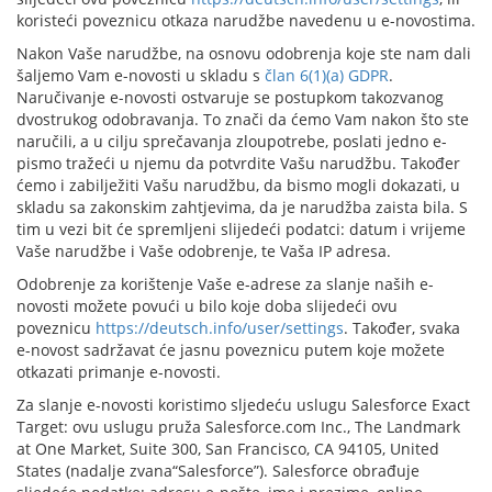
koristeći poveznicu otkaza narudžbe navedenu u e-novostima.
Nakon Vaše narudžbe, na osnovu odobrenja koje ste nam dali
šaljemo Vam e-novosti u skladu s
član 6(1)(a) GDPR
.
Naručivanje e-novosti ostvaruje se postupkom takozvanog
dvostrukog odobravanja. To znači da ćemo Vam nakon što ste
naručili, a u cilju sprečavanja zloupotrebe, poslati jedno e-
pismo tražeći u njemu da potvrdite Vašu narudžbu. Također
ćemo i zabilježiti Vašu narudžbu, da bismo mogli dokazati, u
skladu sa zakonskim zahtjevima, da je narudžba zaista bila. S
tim u vezi bit će spremljeni slijedeći podatci: datum i vrijeme
Vaše narudžbe i Vaše odobrenje, te Vaša IP adresa.
Odobrenje za korištenje Vaše e-adrese za slanje naših e-
novosti možete povući u bilo koje doba slijedeći ovu
poveznicu
https://deutsch.info/user/settings
. Također, svaka
e-novost sadržavat će jasnu poveznicu putem koje možete
otkazati primanje e-novosti.
Za slanje e-novosti koristimo sljedeću uslugu Salesforce Exact
Target: ovu uslugu pruža Salesforce.com Inc., The Landmark
at One Market, Suite 300, San Francisco, CA 94105, United
States (nadalje zvana“Salesforce”). Salesforce obrađuje