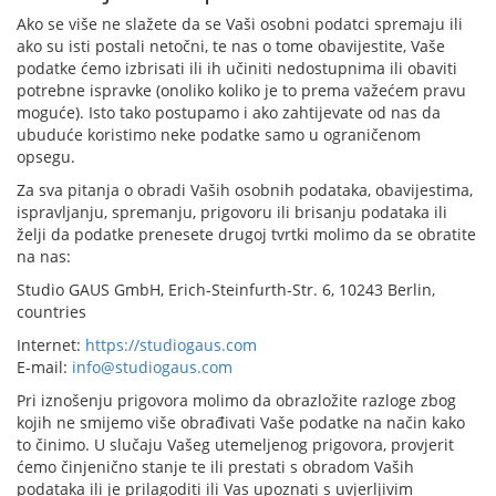
Ako se više ne slažete da se Vaši osobni podatci spremaju ili
ako su isti postali netočni, te nas o tome obavijestite, Vaše
podatke ćemo izbrisati ili ih učiniti nedostupnima ili obaviti
potrebne ispravke (onoliko koliko je to prema važećem pravu
moguće). Isto tako postupamo i ako zahtijevate od nas da
ubuduće koristimo neke podatke samo u ograničenom
opsegu.
Za sva pitanja o obradi Vaših osobnih podataka, obavijestima,
ispravljanju, spremanju, prigovoru ili brisanju podataka ili
želji da podatke prenesete drugoj tvrtki molimo da se obratite
na nas:
Studio GAUS GmbH, Erich-Steinfurth-Str. 6, 10243 Berlin,
countries
Internet:
https://studiogaus.com
E-mail:
info@studiogaus.com
Pri iznošenju prigovora molimo da obrazložite razloge zbog
kojih ne smijemo više obrađivati Vaše podatke na način kako
to činimo. U slučaju Vašeg utemeljenog prigovora, provjerit
ćemo činjenično stanje te ili prestati s obradom Vaših
podataka ili je prilagoditi ili Vas upoznati s uvjerljivim