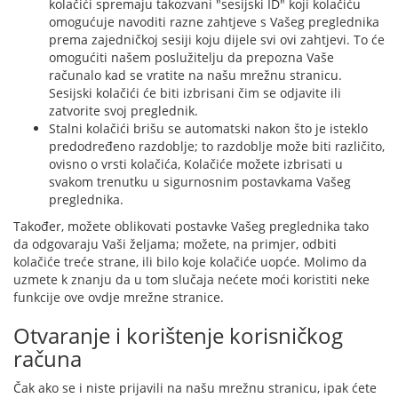
kolačići spremaju takozvani "sesijski ID" koji kolačiću
omogućuje navoditi razne zahtjeve s Vašeg preglednika
prema zajedničkoj sesiji koju dijele svi ovi zahtjevi. To će
omogućiti našem poslužitelju da prepozna Vaše
računalo kad se vratite na našu mrežnu stranicu.
Sesijski kolačići će biti izbrisani čim se odjavite ili
zatvorite svoj preglednik.
Stalni kolačići brišu se automatski nakon što je isteklo
predodređeno razdoblje; to razdoblje može biti različito,
ovisno o vrsti kolačića, Kolačiće možete izbrisati u
svakom trenutku u sigurnosnim postavkama Vašeg
preglednika.
Također, možete oblikovati postavke Vašeg preglednika tako
da odgovaraju Vaši željama; možete, na primjer, odbiti
kolačiće treće strane, ili bilo koje kolačiće uopće. Molimo da
uzmete k znanju da u tom slučaja nećete moći koristiti neke
funkcije ove ovdje mrežne stranice.
Otvaranje i korištenje korisničkog
računa
Čak ako se i niste prijavili na našu mrežnu stranicu, ipak ćete