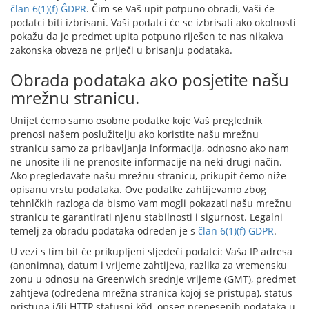
član 6(1)(f) ĜDPR
. Čim se Vaš upit potpuno obradi, Vaši će
podatci biti izbrisani. Vaši podatci će se izbrisati ako okolnosti
pokažu da je predmet upita potpuno riješen te nas nikakva
zakonska obveza ne priječi u brisanju podataka.
Obrada podataka ako posjetite našu
mrežnu stranicu.
Unijet ćemo samo osobne podatke koje Vaš preglednik
prenosi našem poslužitelju ako koristite našu mrežnu
stranicu samo za pribavljanja informacija, odnosno ako nam
ne unosite ili ne prenosite informacije na neki drugi način.
Ako pregledavate našu mrežnu stranicu, prikupit ćemo niže
opisanu vrstu podataka. Ove podatke zahtijevamo zbog
tehnlčkih razloga da bismo Vam mogli pokazati našu mrežnu
stranicu te garantirati njenu stabilnosti i sigurnost. Legalni
temelj za obradu podataka određen je s
član 6(1)(f) GDPR
.
U vezi s tim bit će prikupljeni sljedeći podatci: Vaša IP adresa
(anonimna), datum i vrijeme zahtijeva, razlika za vremensku
zonu u odnosu na Greenwich srednje vrijeme (GMT), predmet
zahtjeva (određena mrežna stranica kojoj se pristupa), status
pristupa i/ili HTTP statusni kôd, opseg prenesenih podataka u