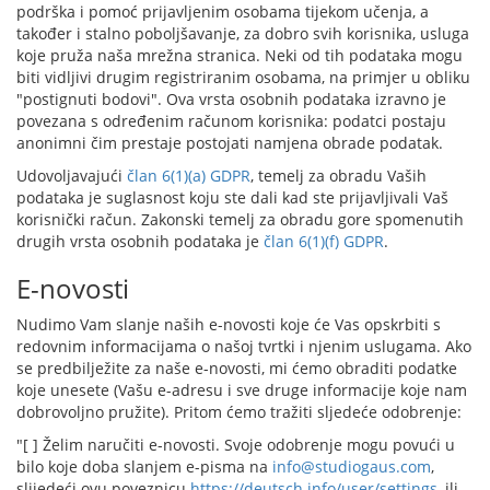
podrška i pomoć prijavljenim osobama tijekom učenja, a
također i stalno poboljšavanje, za dobro svih korisnika, usluga
koje pruža naša mrežna stranica. Neki od tih podataka mogu
biti vidljivi drugim registriranim osobama, na primjer u obliku
"postignuti bodovi". Ova vrsta osobnih podataka izravno je
povezana s određenim računom korisnika: podatci postaju
anonimni čim prestaje postojati namjena obrade podatak.
Udovoljavajući
član 6(1)(a) GDPR
, temelj za obradu Vaših
podataka je suglasnost koju ste dali kad ste prijavljivali Vaš
korisnički račun. Zakonski temelj za obradu gore spomenutih
drugih vrsta osobnih podataka je
član 6(1)(f) GDPR
.
E-novosti
Nudimo Vam slanje naših e-novosti koje će Vas opskrbiti s
redovnim informacijama o našoj tvrtki i njenim uslugama. Ako
se predbilježite za naše e-novosti, mi ćemo obraditi podatke
koje unesete (Vašu e-adresu i sve druge informacije koje nam
dobrovoljno pružite). Pritom ćemo tražiti sljedeće odobrenje:
"[ ] Želim naručiti e-novosti. Svoje odobrenje mogu povući u
bilo koje doba slanjem e-pisma na
info@studiogaus.com
,
slijedeći ovu poveznicu
https://deutsch.info/user/settings
, ili