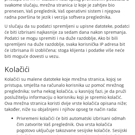
svakome slučaju, mrežna stranica iz koje je zahtjev bio
prenesen, Vaš preglednik, Vaš operativni sistem i njegova
radna površina te jezik i verzija softvera preglednika.
U slučaju da su podatci spremljeni u upisne datoteke, podatci
će biti izbrisani najkasnije za sedam dana nakon spremanja.
Podatci se mogu spremiti i na duže razdoblje, Ako bi bili
spremljeni na duže razdoblje, svaka korisnička IP adresa bit
će izbrisana ili izobličena; stoga klijenta i podatke više neće
biti moguće dovesti u vezu.
Kolačići
Kolačići su malene datoteke koje mrežna stranica, kojoj se
pristupa, smješta na računalo korisnika uz pomoć mrežnog
preglednika; svrha nekog kolačića, u kasnijoj fazi, je da pruži
poslužitelju informaciju o korisniku koji je spremio kolačić.
Ova mrežna stranica koristi dvije vrste kolačića opisana niže;
također, niže su objašnjeni i njihov opseg te način rada:
Privremeni kolačići će biti automatski izbrisani odmah
čim zatvorite Vaš preglednik. Ova vrsta kolačića
pogotovo uključuje takozvane sesijske kolačiće. Sesijski