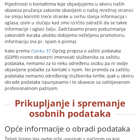
Pojedinosti o kontaktima koje objavljujemo u okviru naših
obaveza pružanja zakonite obavijesti o našoj mrežnoj stranici
ne smiju koristiti treće stranke u svrhu slanja informacija i
oglasa, osim u slučaju kad smo izričito zatražili da se takve
informacije i oglasi šalju. Zadržavamo pravo poduzimanja
zakonskih koraka ukoliko dobijemo neželjenu promotivnu
informaciju (na pr. spam e-pisma).
Kako prema
članku 37
Općeg propisa o zaštiti podataka
(GDPR) nismo obavezni imenovati službenika za zaštitu
podataka, nemamo za to neku određenu osobu pa ni ovdje
objavljene podatke za kontakt s njom. No premda za zaštitu
podataka nemamo određenog službenika tvrtke, ipak u okviru
obrade podataka ispunjavamo i te obaveze sa zahtijevanom
profesionalnom pažnjom.
Prikupljanje i spremanje
osobnih podataka
Opće informacije o obradi podataka
Željeli bismo Vas ovdje niže upoznati s načinom na koji