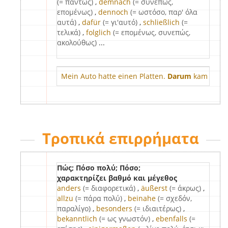
(= πάντως)
,
demnach
(= συνεπώς,
επομένως)
,
dennoch
(= ωστόσο, παρ' όλα
αυτά)
,
dafür
(= γι'αυτό)
,
schließlich
(=
τελικά)
,
folglich
(= επομένως, συνεπώς,
ακολούθως)
...
Mein Auto hatte einen Platten.
Darum
kam ich zu
Τροπικά επιρρήματα
Πώς; Πόσο πολύ; Πόσο;
χαρακτηρίζει βαθμό και μέγεθος
anders
(= διαφορετικά)
,
äußerst
(= άκρως)
,
allzu
(= πάρα πολύ)
,
beinahe
(= σχεδόν,
παραλίγο)
,
besonders
(= ιδιαιτέρως)
,
bekanntlich
(= ως γνωστόν)
,
ebenfalls
(=