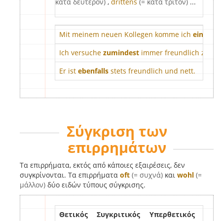
κατά δεύτερον)
,
drittens
(= κατά τρίτον)
...
Mit meinem neuen Kollegen komme ich
einiger
Ich versuche
zumindest
immer freundlich zu ihm
Er ist
ebenfalls
stets freundlich und nett.
Σύγκριση των
επιρρημάτων
Τα επιρρήματα, εκτός από κάποιες εξαιρέσεις, δεν
συγκρίνονται. Τα επιρρήματα
oft
(= συχνά)
και
wohl
(=
μάλλον)
δύο ειδών τύπους σύγκρισης.
Θετικός
Συγκριτικός
Υπερθετικός