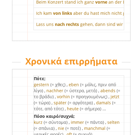
Beim Konzert stand ich ganz
vorne
an der Bühn
Ich kam
von links
aber du hast mich nicht geseh
Lass uns
nach rechts
gehen, dann sind wir schne
Χρονικά επιρρήματα
Πότε;
gestern
(= χθες)
,
eben
(= μόλις, πριν από
λίγο)
,
nachher
(= ύστερα, μετά)
,
abends
(=
το βράδυ)
,
vorhin
(= προηγουμένως)
,
jetzt
(= τώρα)
,
später
(= αργότερα)
,
damals
(=
τότε, από τότε)
,
heute
(= σήμερα)
...
Πόσο καιρό/συχνά;
kurz
(= σύντομα)
,
immer
(= πάντα)
,
selten
(= σπάνια)
,
nie
(= ποτέ)
,
manchmal
(=
μερικές φορές)
,
oft
(= συχνά)
,