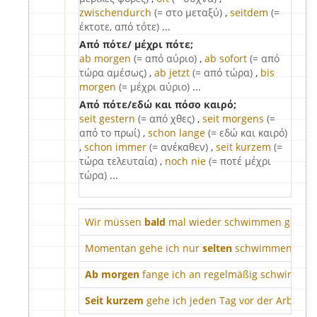
zwischendurch
(= στο μεταξύ)
,
seitdem
(=
έκτοτε, από τότε)
...
Από πότε/ μέχρι πότε;
ab morgen
(= από αύριο)
,
ab sofort
(= από
τώρα αμέσως)
,
ab jetzt
(= από τώρα)
,
bis
morgen
(= μέχρι αύριο)
...
Από πότε/εδώ και πόσο καιρό;
seit gestern
(= από χθες)
,
seit morgens
(=
από το πρωί)
,
schon lange
(= εδώ και καιρό)
,
schon immer
(= ανέκαθεν)
,
seit kurzem
(=
τώρα τελευταία)
,
noch nie
(= ποτέ μέχρι
τώρα)
...
Wir müssen
bald
mal wieder schwimmen gehen.
Momentan gehe ich nur
selten
schwimmen.
Ab morgen
fange ich an regelmäßig schwimmen
Seit kurzem
gehe ich jeden Tag vor der Arbeit 