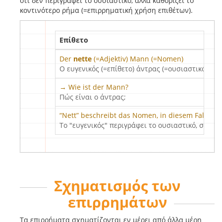
ότι δεν περιγράφει το ουσιαστικό, αλλά καθορίζει το
κοντινότερο ρήμα (=επιρρηματική χρήση επιθέτων).
Επίθετο
Der
nette
(=Adjektiv) Mann (=Nomen)
Ο ευγενικός (=επίθετο) άντρας (=ουσιαστικό)
→ Wie ist der Mann?
Πώς είναι ο άντρας;
“Nett” beschreibt das Nomen, in diesem Fall de
Το "ευγενικός" περιγράφει το ουσιαστικό, σε αυ
Σχηματισμός των
επιρρημάτων
Τα επιρρήματα σχηματίζονται εν μέρει από άλλα μέρη