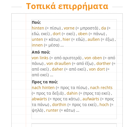
Τοπικά επιρρήματα
Πού;
hinten
(= πίσω)
,
vorne
(= μπροστά)
,
da
(=
εδώ, εκεί)
,
dort
(= εκεί)
,
oben
(= πάνω)
,
unten
(= κάτω)
,
hier
(= εδώ)
,
außen
(= έξω)
,
innen
(= μέσα)
...
Από πού;
von links
(= από αριστερά)
,
von oben
(= από
πάνω)
,
von draußen
(= από έξω)
,
dorther
(=
από εκεί)
,
daher
(= από εκεί)
,
von dort
(=
από εκεί)
...
Προς τα πού;
nach hinten
(= προς τα πίσω)
,
nach rechts
(= προς τα δεξιά)
,
dahin
(= (προς τα) εκεί)
,
abwärts
(= προς τα κάτω)
,
aufwärts
(= προς
τα πάνω)
,
dorthin
(= προς τα εκεί)
,
hoch
(=
ψηλά)
,
runter
(= κάτω)
...