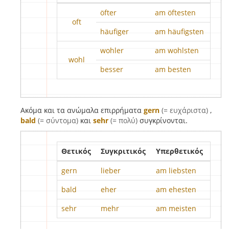
öfter
am öftesten
oft
häufiger
am häufigsten
wohler
am wohlsten
wohl
besser
am besten
Ακόμα και τα ανώμαλα επιρρήματα
gern
(= ευχάριστα)
,
bald
(= σύντομα)
και
sehr
(= πολύ)
συγκρίνονται.
Θετικός
Συγκριτικός
Υπερθετικός
gern
lieber
am liebsten
bald
eher
am ehesten
sehr
mehr
am meisten