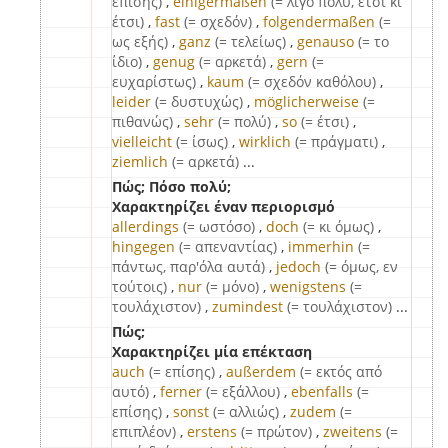
επίσης)
,
einigermaßen
(= λίγο πολύ, έτσι κι
έτσι)
,
fast
(= σχεδόν)
,
folgendermaßen
(=
ως εξής)
,
ganz
(= τελείως)
,
genauso
(= το
ίδιο)
,
genug
(= αρκετά)
,
gern
(=
ευχαρίστως)
,
kaum
(= σχεδόν καθόλου)
,
leider
(= δυστυχώς)
,
möglicherweise
(=
πιθανώς)
,
sehr
(= πολύ)
,
so
(= έτσι)
,
vielleicht
(= ίσως)
,
wirklich
(= πράγματι)
,
ziemlich
(= αρκετά)
...
Πώς; Πόσο πολύ;
Χαρακτηρίζει έναν περιορισμό
allerdings
(= ωστόσο)
,
doch
(= κι όμως)
,
hingegen
(= απεναντίας)
,
immerhin
(=
πάντως, παρ'όλα αυτά)
,
jedoch
(= όμως, εν
τούτοις)
,
nur
(= μόνο)
,
wenigstens
(=
τουλάχιστον)
,
zumindest
(= τουλάχιστον)
...
Πώς;
Χαρακτηρίζει μία επέκταση
auch
(= επίσης)
,
außerdem
(= εκτός από
αυτό)
,
ferner
(= εξάλλου)
,
ebenfalls
(=
επίσης)
,
sonst
(= αλλιώς)
,
zudem
(=
επιπλέον)
,
erstens
(= πρώτον)
,
zweitens
(=