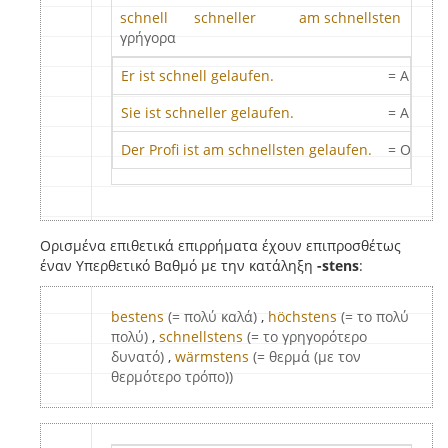
schnell
schneller
am schnellsten
γρήγορα
Er ist schnell gelaufen.
= Αυτός 
Sie ist schneller gelaufen.
= Αυτή έ
Der Profi ist am schnellsten gelaufen.
= Ο επαγ
Ορισμένα επιθετικά επιρρήματα έχουν επιπροσθέτως
έναν Υπερθετικό Βαθμό με την κατάληξη
-stens
:
bestens
(= πολύ καλά)
,
höchstens
(= το πολύ
πολύ)
,
schnellstens
(= το γρηγορότερο
δυνατό)
,
wärmstens
(= θερμά (με τον
θερμότερο τρόπο))