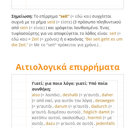
Σημείωση:
Το επίρρημα
“seit”
(= εδώ και)
συγχέεται
συχνά με το ρήμα
seid
(= είστε)
(3 πρόσωπο πληθυντικού
από
sein
(= είναι)
) και γράφεται λανθασμένα. Ένας
τυφλοσούρτης για να αποφεύγεται το λάθος είναι:
seit
(=
εδώ και)
=
Zeit
(= χρόνος)
ή ο κανόνας
“Bei seit geht es um
die Zeit.”
(= Με το "seit" πρόκειται για χρόνο.)
.
Αιτιολογικά επιρρήματα
Γιατί; για ποιο λόγο; γιατί; Υπό ποία
συνθήκη;
also
(= λοιπόν)
,
deshalb
(= γι'αυτό)
,
daher
(= από εκεί, για αυτόν τον λόγο)
,
deswegen
(= γι'αυτό)
,
darum
(= γι'αυτό)
,
dadurch
(=
γι'αυτό, διαμέσου αυτού)
,
folglich damit
(=
κατόπιν αυτού, ακολούθως)
,
hiermit
(= με
αυτό)
,
dazu
(= γι'αυτό, σε αυτό)
,
jedenfalls