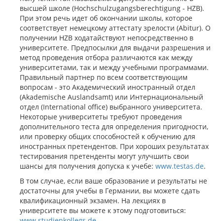
высшей школе (Hochschulzugangsberechtigung - HZB).
При этом речь идет об окончании школы, которое
соответствует немецкому аттестату зрелости (Abitur). О
получении HZB ходатайствуют непосредственно в
университете. Предпосылки для выдачи разрешения и
метод проведения отбора различаются как между
университетами, так и между учебными программами.
Правильный партнер по всем соответствующим
вопросам - это Академический иностранный отдел
(Akademische Auslandsamt) или Интернациональный
отдел (International office) выбранного университета.
Некоторые университеты требуют проведения
дополнительного теста для определения пригодности,
или проверку общих способностей к обучению для
иностранных претендентов. При хороших результатах
тестирования претенденты могут улучшить свои
шансы для получения допуска к учебе:
www.testas.de
.
В том случае, если ваше образование и результаты не
достаточны для учебы в Германии, вы можете сдать
квалификационный экзамен. На лекциях в
университете вы можете к этому подготовиться:
www.studienkollegs.de