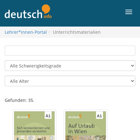
Al
la
Men
enhavo
Lehrer*innen-Portal
Unterrichtsmaterialien
Gefunden:
35
.