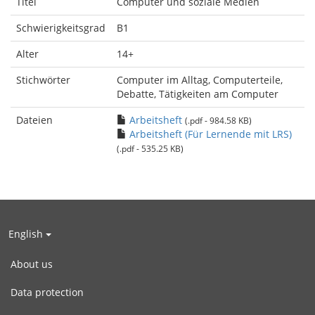
Titel
Computer und soziale Medien
Schwierigkeitsgrad
B1
Alter
14+
Stichwörter
Computer im Alltag, Computerteile,
Debatte, Tätigkeiten am Computer
Dateien
Arbeitsheft
(.pdf - 984.58 KB)
Arbeitsheft (Für Lernende mit LRS)
(.pdf - 535.25 KB)
English
About us
Data protection