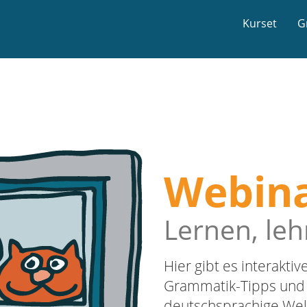
Kurset
G
Webin
Lernen, leh
Hier gibt es interakti
Grammatik-Tipps und k
deutschsprachige Welt