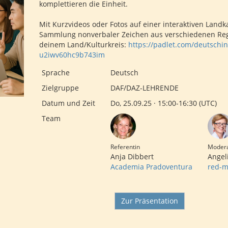
komplettieren die Einheit.
Mit Kurzvideos oder Fotos auf einer interaktiven Landk
Sammlung nonverbaler Zeichen aus verschiedenen Regi
deinem Land/Kulturkreis:
https://padlet.com/deutschin
u2iwv60hc9b743im
Sprache
Deutsch
Zielgruppe
DAF/DAZ-LEHRENDE
Datum und Zeit
Do, 25.09.25 · 15:00-16:30 (UTC)
Team
Referentin
Modera
Anja Dibbert
Angel
Academia Pradoventura
red-m
Zur Präsentation