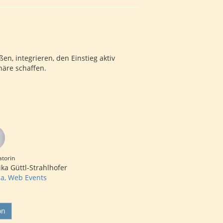
en, integrieren, den Einstieg aktiv
häre schaffen.
torin
ika Güttl-Strahlhofer
a, Web Events
on