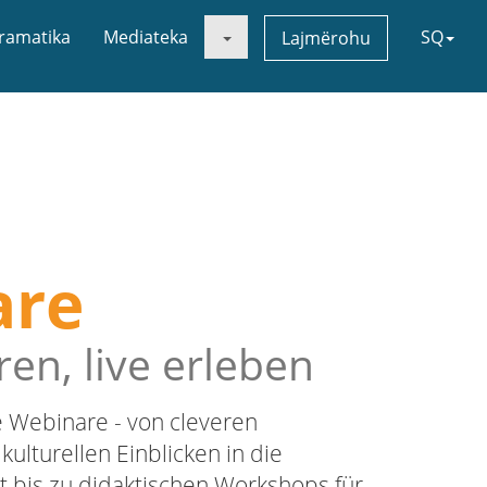
ramatika
Mediateka
SQ
Lajmërohu
are
ren, live erleben
ve Webinare - von cleveren
ulturellen Einblicken in die
 bis zu didaktischen Workshops für