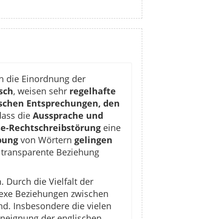
h die Einordnung der
sch
, weisen sehr
regelhafte
schen Entsprechungen, den
dass die
Aussprache und
se-Rechtschreibstörung
eine
bung
von Wörtern
gelingen
r transparente Beziehung
 Durch die Vielfalt der
exe Beziehungen zwischen
d. Insbesondere die vielen
 Aneignung der englischen