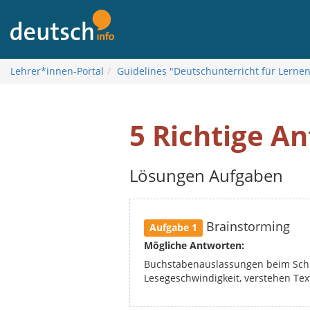
Į
turinį
Lehrer*innen-Portal
Guidelines "Deutschunterricht für Lerne
5 Richtige A
Lösungen Aufgaben
Brainstorming
Aufgabe 1
Mögliche Antworten:
Buchstabenauslassungen beim Schre
Lesegeschwindigkeit, verstehen Text