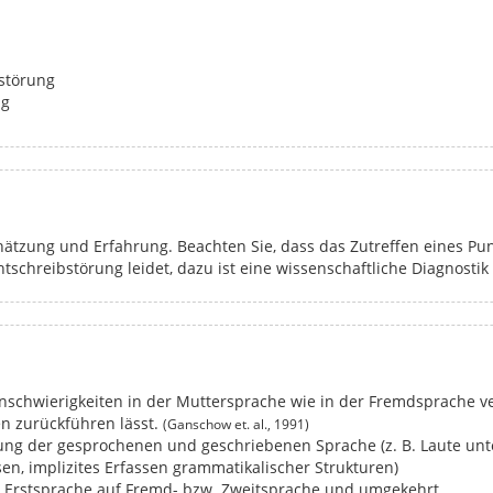
störung
ng
ätzung und Erfahrung. Beachten Sie, dass das Zutreffen eines Pun
tschreibstörung leidet, dazu ist eine wissenschaftliche Diagnostik 
nschwierigkeiten in der Muttersprache wie in der Fremdsprache ver
n zurückführen lässt.
(Ganschow et. al., 1991)
tung der gesprochenen und geschriebenen Sprache (z. B. Laute un
n, implizites Erfassen grammatikalischer Strukturen)
r Erstsprache auf Fremd- bzw. Zweitsprache und umgekehrt