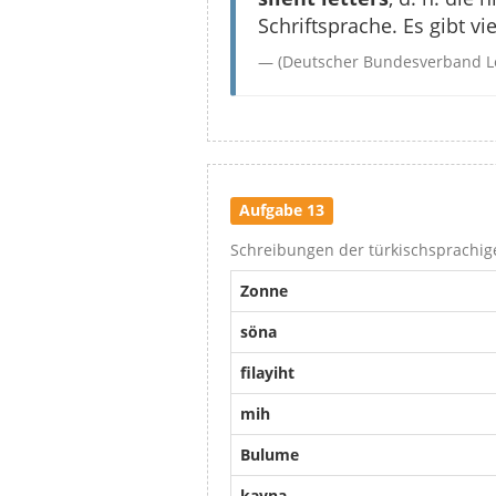
Schriftsprache. Es gibt v
(Deutscher Bundesverband L
Aufgabe 13
Schreibungen der türkischsprachi
Zonne
söna
filayiht
mih
Bulume
kayna