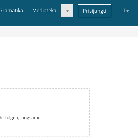
Gramatika
Mediateka
LT
Prisijungti
ht folgen, langsame