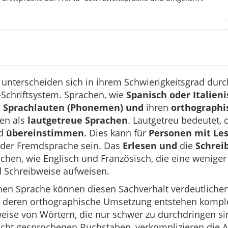
nterscheiden sich in ihrem Schwierigkeitsgrad durc
Schriftsystem. Sprachen, wie
Spanisch oder Italieni
 Sprachlauten (Phonemen) und
ihren
orthographi
ten als
lautgetreue Sprachen
. Lautgetreu bedeutet, 
nd
übereinstimmen
. Dies kann für
Personen mit Le
der Fremdsprache sein. Das
Erlesen und
die
Schrei
achen, wie Englisch und Französisch, die eine wenige
 Schreibweise aufweisen.
hen Sprache können diesen Sachverhalt verdeutlichen.
 deren orthographische Umsetzung entstehen kompl
ise von Wörtern, die nur schwer zu durchdringen sin
 nicht gesprochenen Buchstaben, verkomplizieren die