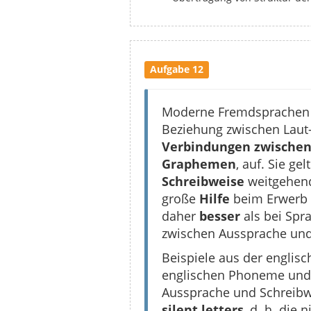
Aufgabe 12
Moderne Fremdsprachen u
Beziehung zwischen Laut-
Verbindungen zwischen
Graphemen
, auf. Sie gel
Schreibweise
weitgehe
große
Hilfe
beim Erwerb 
daher
besser
als bei Spr
zwischen Aussprache und
Beispiele aus der englisc
englischen Phoneme und
Aussprache und Schreibwe
silent letters
, d. h. die