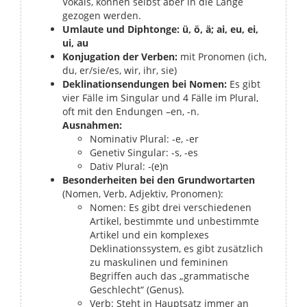
Vokals, können selbst aber in die Länge
gezogen werden.
Umlaute und Diphtonge:
ü, ö, ä; ai, eu, ei,
ui, au
Konjugation der Verben:
mit Pronomen (ich,
du, er/sie/es, wir, ihr, sie)
Deklinationsendungen bei Nomen:
Es gibt
vier Fälle im Singular und 4 Fälle im Plural,
oft mit den Endungen –en, -n.
Ausnahmen:
Nominativ Plural: -e, -er
Genetiv Singular: -s, -es
Dativ Plural: -(e)n
Besonderheiten bei den Grundwortarten
(Nomen, Verb, Adjektiv, Pronomen):
Nomen: Es gibt drei verschiedenen
Artikel, bestimmte und unbestimmte
Artikel und ein komplexes
Deklinationssystem, es gibt zusätzlich
zu maskulinen und femininen
Begriffen auch das „grammatische
Geschlecht“ (Genus).
Verb: Steht in Hauptsatz immer an