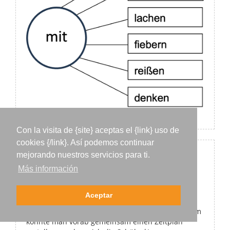
Con la visita de {site} aceptas el {link} uso de
cookies {/link}. Así podemos continuar
mejorando nuestros servicios para ti.
Aufgabe 36
Más información
Mögliche Antworten:
Man könnte die Gruppenarbeit in verschiedene
Aceptar
Phasen unterteilen und für jede Phase
ausreichend Zeit zur Verfügung stellen. Außerdem
könnte man vorab gemeinsam einen Zeitplan