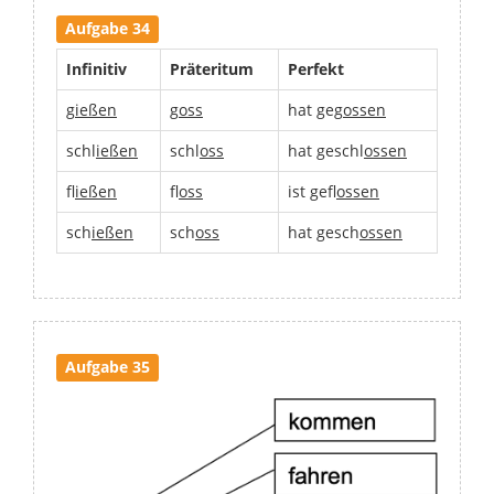
Aufgabe 34
Infinitiv
Präteritum
Perfekt
g
ießen
g
oss
hat geg
ossen
schl
ießen
schl
oss
hat geschl
ossen
fl
ießen
fl
oss
ist gefl
ossen
sch
ießen
sch
oss
hat gesch
ossen
Aufgabe 35