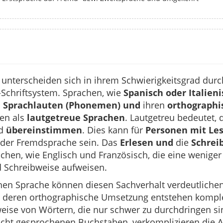
nterscheiden sich in ihrem Schwierigkeitsgrad durc
Schriftsystem. Sprachen, wie
Spanisch oder Italieni
 Sprachlauten (Phonemen) und
ihren
orthographi
ten als
lautgetreue Sprachen
. Lautgetreu bedeutet, 
nd
übereinstimmen
. Dies kann für
Personen mit Le
der Fremdsprache sein. Das
Erlesen und
die
Schrei
achen, wie Englisch und Französisch, die eine wenige
 Schreibweise aufweisen.
hen Sprache können diesen Sachverhalt verdeutlichen.
 deren orthographische Umsetzung entstehen kompl
ise von Wörtern, die nur schwer zu durchdringen sin
 nicht gesprochenen Buchstaben, verkomplizieren die