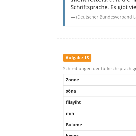
Schriftsprache. Es gibt v
(Deutscher Bundesverband L
Aufgabe 13
Schreibungen der türkischsprachi
Zonne
söna
filayiht
mih
Bulume
kayna