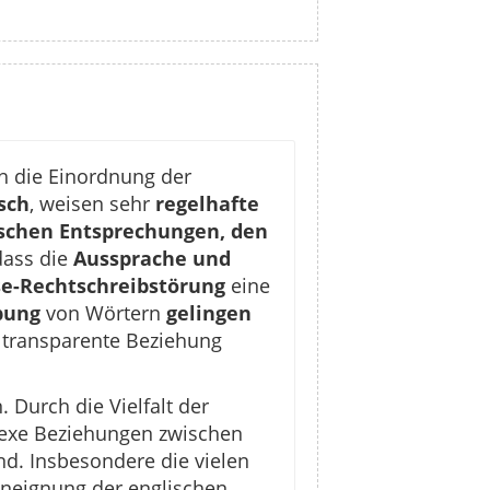
h die Einordnung der
sch
, weisen sehr
regelhafte
schen Entsprechungen, den
dass die
Aussprache und
se-Rechtschreibstörung
eine
bung
von Wörtern
gelingen
r transparente Beziehung
 Durch die Vielfalt der
exe Beziehungen zwischen
d. Insbesondere die vielen
 Aneignung der englischen