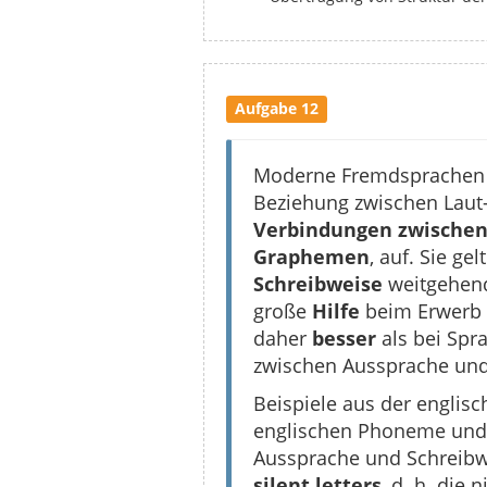
Aufgabe 12
Moderne Fremdsprachen u
Beziehung zwischen Laut-
Verbindungen zwischen
Graphemen
, auf. Sie gel
Schreibweise
weitgehe
große
Hilfe
beim Erwerb 
daher
besser
als bei Spr
zwischen Aussprache und
Beispiele aus der englisc
englischen Phoneme und
Aussprache und Schreibwe
silent letters
, d. h. die