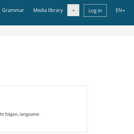
Grammar
Media library
EN
Log in
ht folgen, langsame