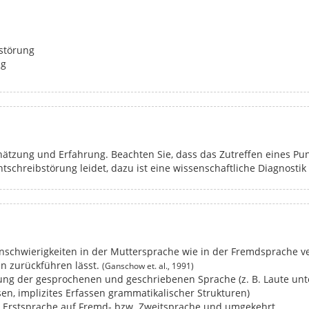
störung
ng
ätzung und Erfahrung. Beachten Sie, dass das Zutreffen eines Pun
tschreibstörung leidet, dazu ist eine wissenschaftliche Diagnostik 
nschwierigkeiten in der Muttersprache wie in der Fremdsprache ver
n zurückführen lässt.
(Ganschow et. al., 1991)
tung der gesprochenen und geschriebenen Sprache (z. B. Laute un
n, implizites Erfassen grammatikalischer Strukturen)
r Erstsprache auf Fremd- bzw. Zweitsprache und umgekehrt