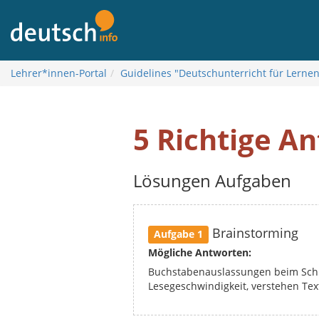
To
contents
Lehrer*innen-Portal
Guidelines "Deutschunterricht für Lerne
5 Richtige A
Lösungen Aufgaben
Brainstorming
Aufgabe 1
Mögliche Antworten:
Buchstabenauslassungen beim Schre
Lesegeschwindigkeit, verstehen Text