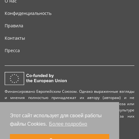
О нас
Конфиденциальность
Правила
Контакты
Пресса
Финансировано Европейским Союзом. Однако выраженные взгляды
и мнения полностью принадлежат их автору (авторам) и не
обязательно отражают взгляды и мнения Европейского Союза или
Европейского исполнительного агентства по образованию и культуре
Этот сайт использует для своей работы
(EACEA). Ни Европейский союз, ни EACEA не несут за них
ответственности.
файлы Cookies.
Более подробно