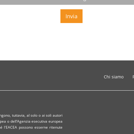
Chi siamo
ono, tuttavia, al solo o ai soli autori
opea o dell’Agenzia esecutiva europea
 né l'EACEA possono esserne ritenute