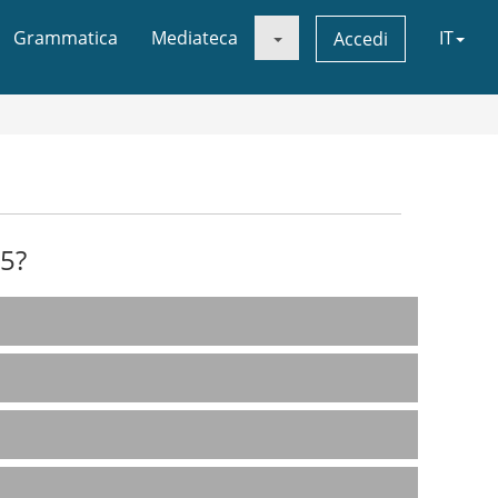
Grammatica
Mediateca
IT
Accedi
45?