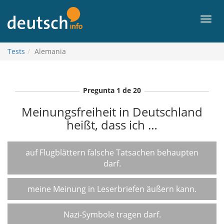
Contenido
Men
Tests
Alemania
Pregunta 1 de 20
Meinungsfreiheit in Deutschland
heißt, dass ich …
auf Flugblättern falsche Tatsachen behaupten
darf.
meine Meinung in Leserbriefen äußern kann.
Nazi-Symbole tragen darf.