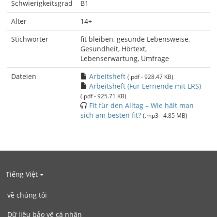
Schwierigkeitsgrad
B1
Alter
14+
Stichwörter
fit bleiben, gesunde Lebensweise,
Gesundheit, Hörtext,
Lebenserwartung, Umfrage
Dateien
Arbeitsheft
(.pdf - 928.47 KB)
Arbeitsheft (Für Lernende mit LRS)
(.pdf - 925.71 KB)
Fit für den Alltag – Wie hält man
sich am besten fit?
(.mp3 - 4.85 MB)
Tiếng Việt
về chúng tôi
Dữ liệu bảo vệ cá nhân