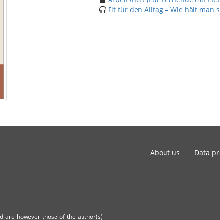
Fit für den Alltag – Wie hält man 
About us
Data pr
d are however those of the author(s)