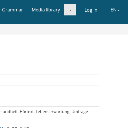
Grammar
Media library
EN
Log in
esundheit, Hörtext, Lebenserwartung, Umfrage
)