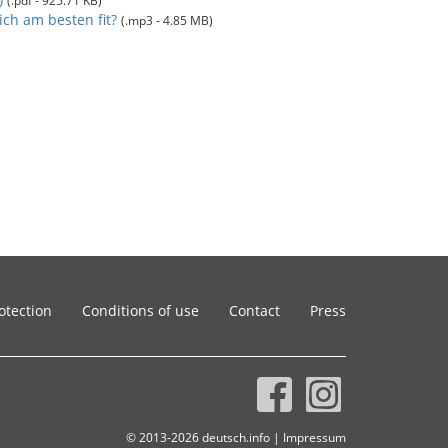
(.pdf - 925.71 KB)
sich am besten fit?
(.mp3 - 4.85 MB)
otection
Conditions of use
Contact
Press
© 2013-2026 deutsch.info |
Impressum