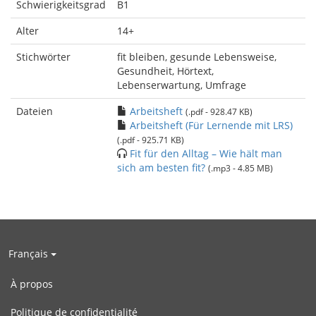
Schwierigkeitsgrad
B1
Alter
14+
Stichwörter
fit bleiben, gesunde Lebensweise,
Gesundheit, Hörtext,
Lebenserwartung, Umfrage
Dateien
Arbeitsheft
(.pdf - 928.47 KB)
Arbeitsheft (Für Lernende mit LRS)
(.pdf - 925.71 KB)
Fit für den Alltag – Wie hält man
sich am besten fit?
(.mp3 - 4.85 MB)
Français
À propos
Politique de confidentialité