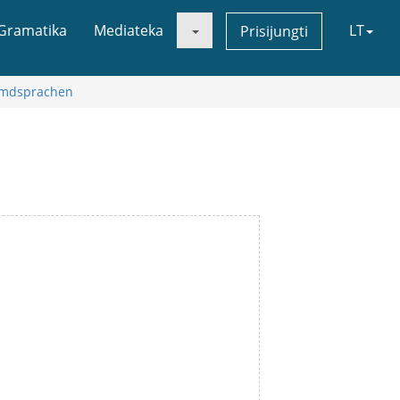
Gramatika
Mediateka
LT
Prisijungti
remdsprachen