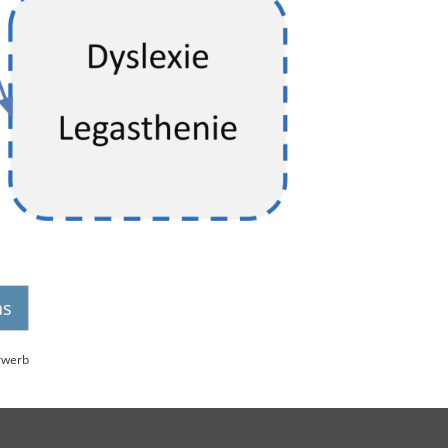
as
erwerb