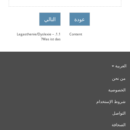
عودة
التالي
1.1. Legasthenie/Dyslexie –
Content
Was ist das?
العربية
من نحن
الخصوصية
شروط الإستخدام
التواصل
الصحافة