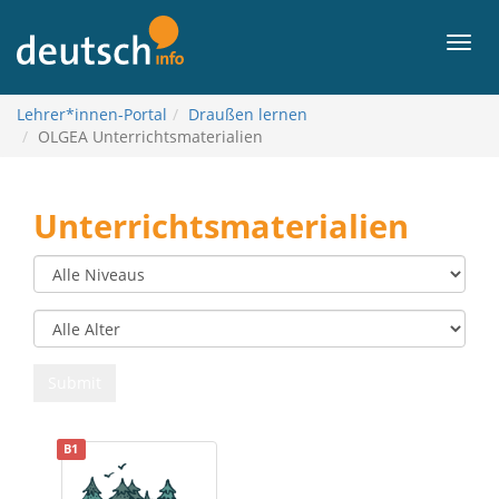
关
于
菜
内
单
容
Lehrer*innen-Portal
Draußen lernen
OLGEA Unterrichtsmaterialien
Unterrichtsmaterialien
B1