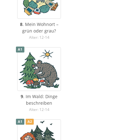
8
. Mein Wohnort –
grün oder grau?
Alter: 12-14
A1
9
. Im Wald: Dinge
beschreiben
Alter: 12-14
A1
A2