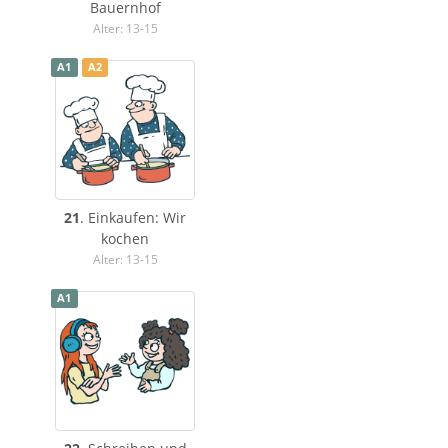
Bauernhof
Alter: 13-15
A1
A2
21
. Einkaufen: Wir
kochen
Alter: 13-15
A1