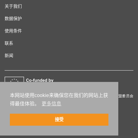
关于我们
数据保护
使用条件
联系
新闻
本网站使用cookie来确保您在我们的网站上获
该项目获得欧盟资助。出版内容由作者全权负责。本出版物不代表欧盟委员会
的观点，且欧盟委员会对其中所含数据的使用不承担任何责任。
得最佳体验。
更多信息
接受
© 2013-2026 deutsch.info |
Impressum