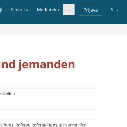
ji
Slovnica
Mediateka
SL
Prijava
und jemanden
rstellen
bung, Referat, Referat-Tipps, sich vorstellen