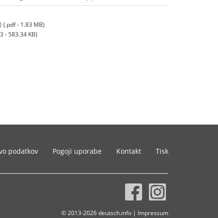
)
(.pdf - 1.83 MB)
3 - 583.34 KB)
vo podatkov
Pogoji uporabe
Kontakt
Tisk
© 2013-2026 deutsch.info |
Impressum