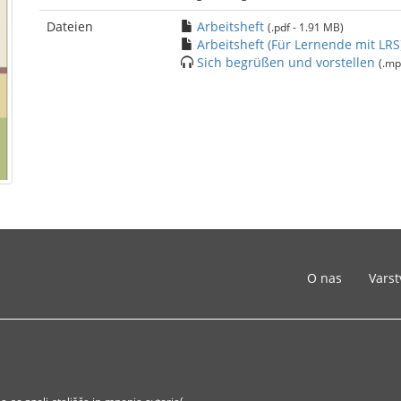
Dateien
Arbeitsheft
(.pdf - 1.91 MB)
Arbeitsheft (Für Lernende mit LRS
Sich begrüßen und vorstellen
(.mp
O nas
Varst