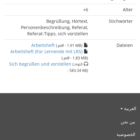
6+
Alter
Begrüßung, Hörtext,
Stichwörter
Personenbeschreibung, Referat,
Referat-Tipps, sich vorstellen
Arbeitsheft
Dateien
(.pdf - 1.91 MB)
Arbeitsheft (Für Lernende mit LRS)
(.pdf - 1.83 MB)
Sich begrüßen und vorstellen
(.mp3
- 583.34 KB)
العربية
من نحن
الخصوصية