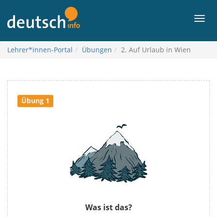
关
于
菜
内
单
容
Lehrer*innen-Portal
Übungen
2. Auf Urlaub in Wien
Übung 1
Was ist das?