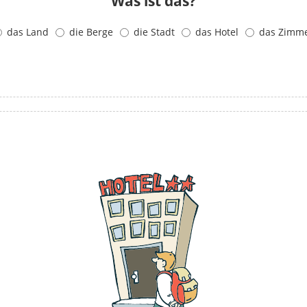
Was ist das?
das Land
die Berge
die Stadt
das Hotel
das Zimm