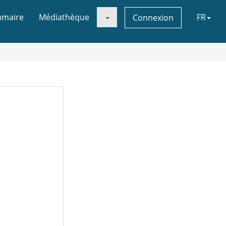
maire
Médiathèque
FR
Connexion