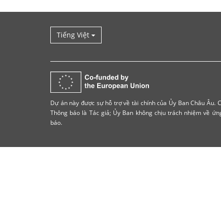
Tiếng Việt
Dự án này được sự hỗ trợ về tài chính của Ủy Ban Châu Âu. C
Thông báo là Tác giả; Ủy Ban không chịu trách nhiệm về ứ
báo.
Quay
trở
lại
chỗ
ban
đầu