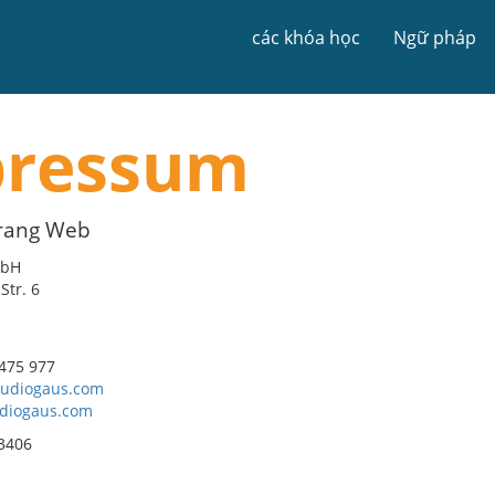
các khóa học
Ngữ pháp
pressum
trang Web
mbH
Str. 6
 475 977
udiogaus.com
udiogaus.com
3406