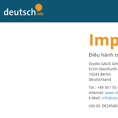
về
nội
dung
Im
Điều hành 
Studio GAUS G
Erich-Steinfurth-
10243 Berlin
Deutschland
Tel.: +49 30 / 55
Internet:
www.st
E-Mail:
info@st
USt-ID: DE29540