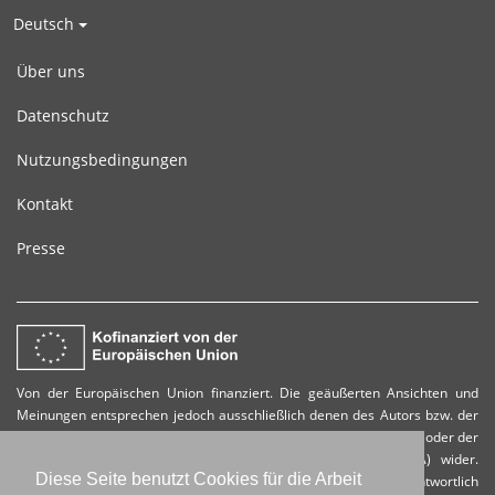
Deutsch
Über uns
Datenschutz
Nutzungsbedingungen
Kontakt
Presse
Von der Europäischen Union finanziert. Die geäußerten Ansichten und
Meinungen entsprechen jedoch ausschließlich denen des Autors bzw. der
Autoren und spiegeln nicht zwingend die der Europäischen Union oder der
Europäischen Exekutivagentur für Bildung und Kultur (EACEA) wider.
Diese Seite benutzt Cookies für die Arbeit
Weder die Europäische Union noch die EACEA können dafür verantwortlich