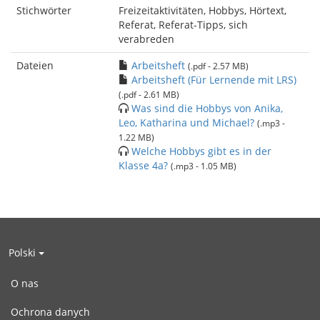
Stichwörter
Freizeitaktivitäten, Hobbys, Hörtext,
Referat, Referat-Tipps, sich
verabreden
Dateien
Arbeitsheft
(.pdf - 2.57 MB)
Arbeitsheft (Für Lernende mit LRS)
(.pdf - 2.61 MB)
Was sind die Hobbys von Anika,
Leo, Katharina und Michael?
(.mp3 -
1.22 MB)
Welche Hobbys gibt es in der
Klasse 4a?
(.mp3 - 1.05 MB)
Polski
O nas
Ochrona danych