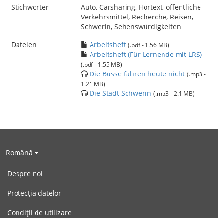
Stichwörter
Auto, Carsharing, Hörtext, öffentliche
Verkehrsmittel, Recherche, Reisen,
Schwerin, Sehenswürdigkeiten
Dateien
Arbeitsheft
(.pdf - 1.56 MB)
Arbeitsheft (Für Lernende mit LRS)
(.pdf - 1.55 MB)
Die Busse fahren heute nicht
(.mp3 -
1.21 MB)
Die Stadt Schwerin
(.mp3 - 2.1 MB)
Română
Despre noi
Protecția datelor
Condiții de utilizare