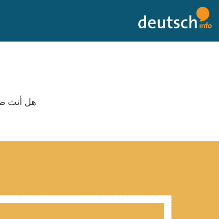
لى
لمحتويات
هل أنت صح