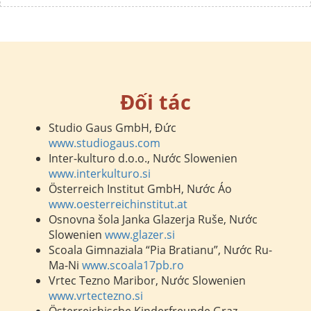
Đối tác
Studio Gaus GmbH, Đức
www.studiogaus.com
Inter-kulturo d.o.o., Nước Slowenien
www.interkulturo.si
Österreich Institut GmbH, Nước Áo
www.oesterreichinstitut.at
Osnovna šola Janka Glazerja Ruše, Nước
Slowenien
www.glazer.si
Scoala Gimnaziala “Pia Bratianu”, Nước Ru-
Ma-Ni
www.scoala17pb.ro
Vrtec Tezno Maribor, Nước Slowenien
www.vrtectezno.si
Österreichische Kinderfreunde Graz-