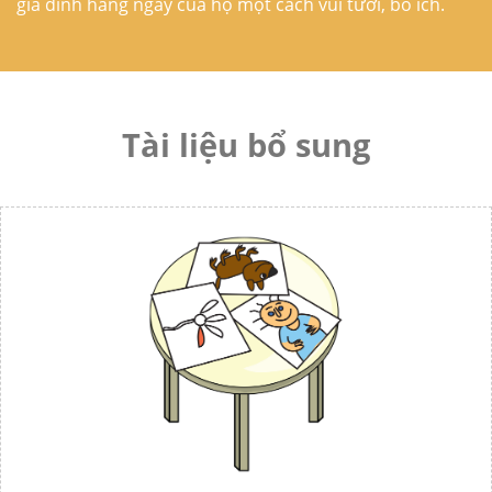
gia đình hàng ngày của họ một cách vui tươi, bổ ích.
Tài liệu bổ sung