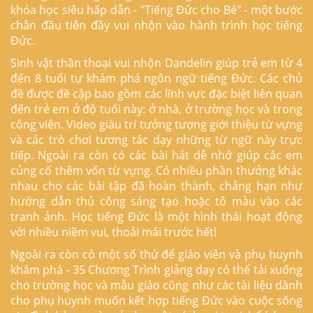
khóa học siêu hấp dẫn - "Tiếng Đức cho Bé" - một bước
chân đầu tiên đầy vui nhộn vào hành trình học tiếng
Đức.
Sinh vật thần thoại vui nhộn Dandelin giúp trẻ em từ 4
đến 8 tuổi tự khám phá ngôn ngữ tiếng Đức. Các chủ
đề được đề cập bao gồm các lĩnh vực đặc biệt liên quan
đến trẻ em ở độ tuổi này: ở nhà, ở trường học và trong
công viên. Video giàu trí tưởng tượng giới thiệu từ vựng
và các trò chơi tương tác dạy những từ ngữ này trực
tiếp. Ngoài ra còn có các bài hát dễ nhớ giúp các em
củng cố thêm vốn từ vựng. Có nhiều phần thưởng khác
nhau cho các bài tập đã hoàn thành, chẳng hạn như
hướng dẫn thủ công sáng tạo hoặc tô màu vào các
tranh ảnh. Học tiếng Đức là một hình thái hoạt động
với nhiều niềm vui, thoải mái trước hết!
Ngoài ra còn có một số thứ để giáo viên và phụ huynh
khám phá - 35 Chương Trình giảng dạy có thể tải xuống
cho trường học và mẫu giáo cũng như các tài liệu dành
cho phụ huynh muốn kết hợp tiếng Đức vào cuộc sống