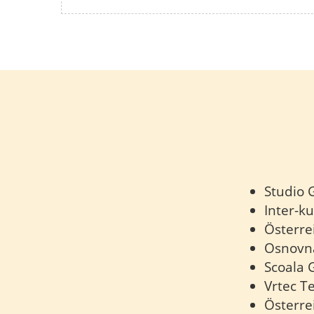
Studio
Inter-ku
Österre
Osnovna
Scoala 
Vrtec T
Österre