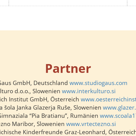
Partner
 Gaus GmbH, Deutschland
www.studiogaus.com
lturo d.o.o., Slowenien
www.interkulturo.si
ich Institut GmbH, Österreich
www.oesterreichinst
 šola Janka Glazerja Ruše, Slowenien
www.glazer.
Gimnaziala “Pia Bratianu”, Rumänien
www.scoala1
ezno Maribor, Slowenien
www.vrtectezno.si
ichische Kinderfreunde Graz-Leonhard, Österreic