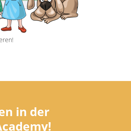
eren!
n in der
Academy!