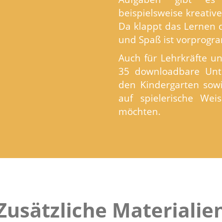
beispielsweise kreativ
Da klappt das Lernen 
und Spaß ist vorprogr
Auch für Lehrkräfte un
35 downloadbare Unte
den Kindergarten sowi
auf spielerische Wei
möchten.
Zusätzliche Materialie