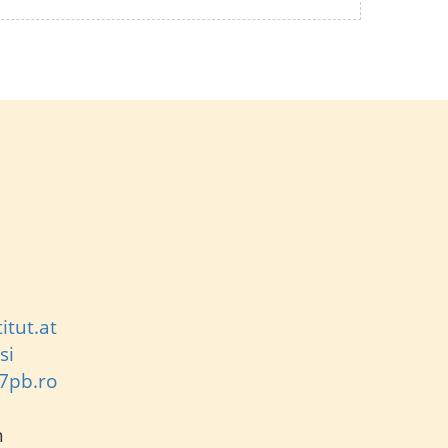
itut.at
si
7pb.ro
h