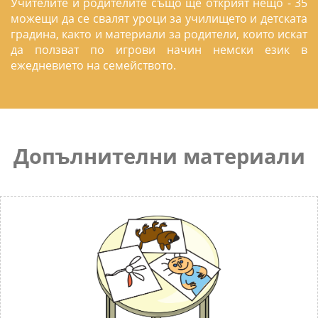
Учителите и родителите също ще открият нещо - 35
можещи да се свалят уроци за училището и детската
градина, както и материали за родители, които искат
да ползват по игрови начин немски език в
ежедневието на семейството.
Допълнителни материали