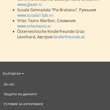
www.glazer.si
Scoala Gimnaziala “Pia Bratianu”, Румъния
www.scoala17pb.ro
Vrtec Tezno Maribor, Словения
www.vrtectezno.si
Österreichische Kinderfreunde Graz-
Leonhard, Австрия
kinderfreunde.at
Български
За нас
Защита на данните
Условия за използване