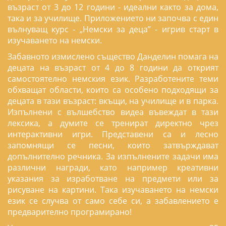
възраст от 3 до 12 години - идеални както за дома,
така и за училище. Приложението ни започва с един
вълнуващ курс - „Немски за деца” - игрив старт в
изучаването на немски.
Забавното измислено същество Данделин помага на
децата на възраст от 4 до 8 години да открият
самостоятелно немския език. Разработените теми
обхващат области, които са особено подходящи за
децата в тази възраст: вкъщи, на училище и в парка.
Изпълнени с вълшебство видеа въвеждат в тази
лексика, а думите се тренират директно чрез
интерактивни игри. Представени са и лесно
запомнящи се песни, които затвърждават
допълнително речника. За изпълнените задачи има
различни награди, като например креативни
указания за изработване на предмети или за
рисуване на картини. Така изучаването на немски
език се случва от само себе си, а забавлението е
предварително програмирано!