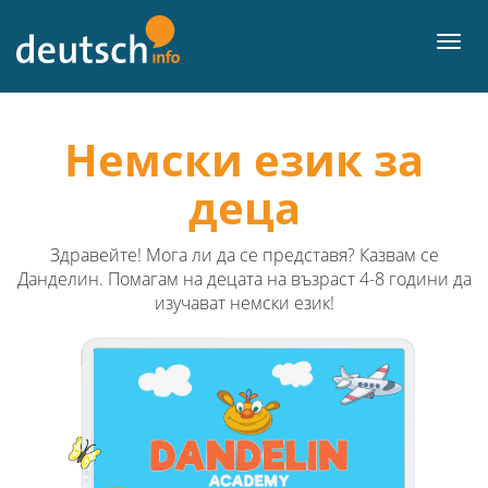
Към
съдържанието
Мен
Немски език за
деца
Здравейте! Мога ли да се представя? Казвам се
Данделин. Помагам на децата на възраст 4-8 години да
изучават немски език!
Previous
Next