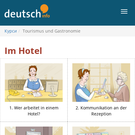
Перейти
до
Мен
вмісту
Курси
Tourismus und Gastronomie
Tourismus
Im Hotel
und
Gastronomie
1. Wer arbeitet in einem
2. Kommunikation an der
Hotel?
Rezeption