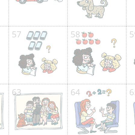
57
58
5
63
64
6