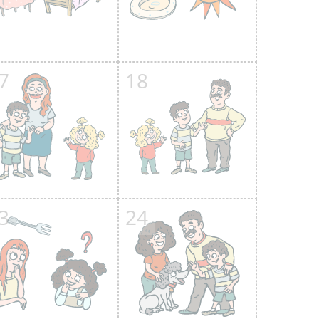
7
18
3
24