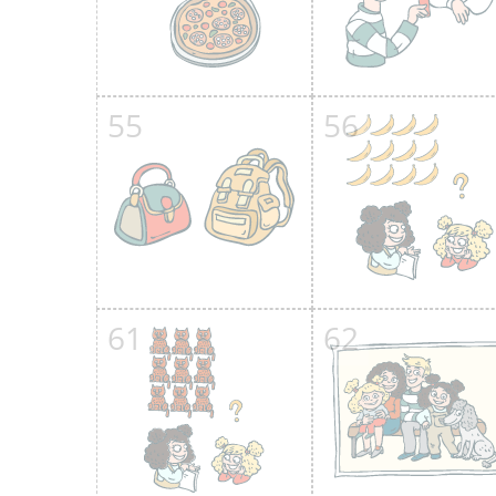
55
56
61
62