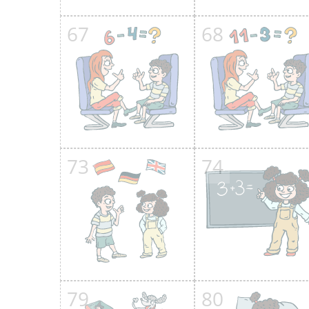
67
68
73
74
79
80