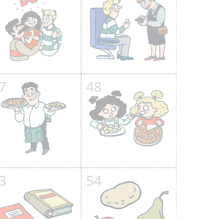
7
48
3
54