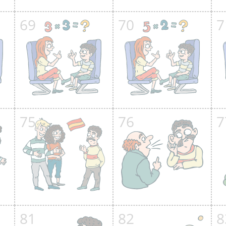
69
70
7
75
76
7
81
82
8