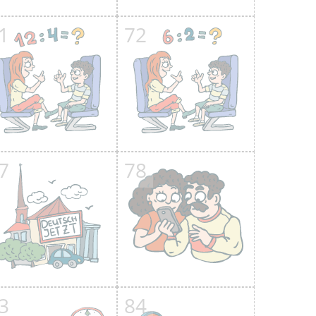
1
72
7
78
3
84