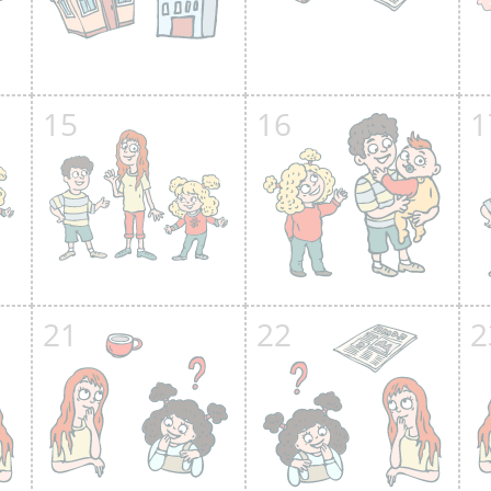
15
16
1
21
22
2