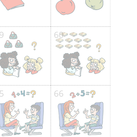
9
60
5
66