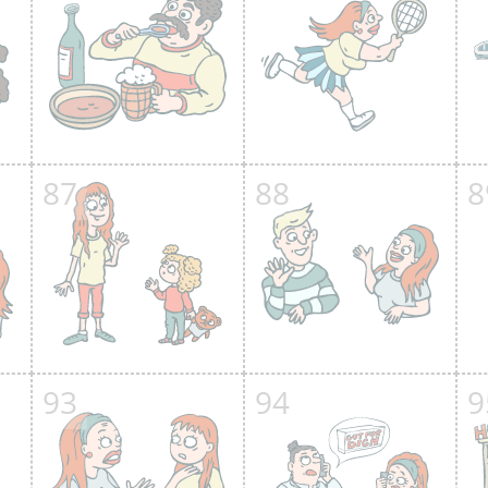
87
88
8
93
94
9