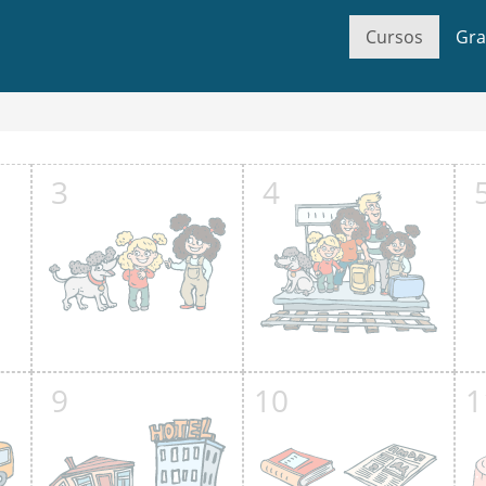
Cursos
Gra
3
4
9
10
1