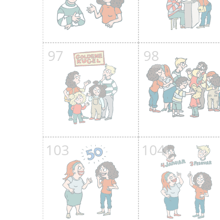
97
98
103
104