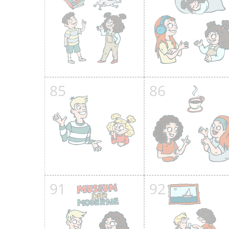
85
86
91
92