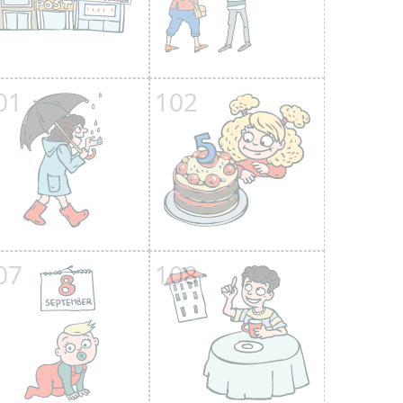
01
102
07
108