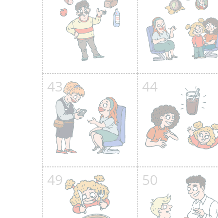
43
44
49
50