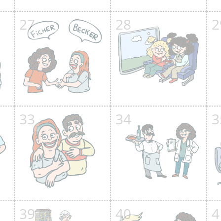
27
28
2
33
34
3
39
40
4