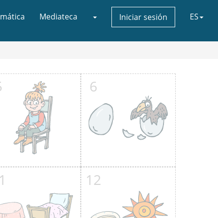
mática
Mediateca
ES
Iniciar sesión
5
6
1
12