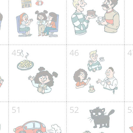
45
46
4
51
52
5