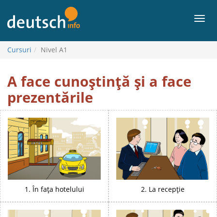
Mergi
la
Meni
conținut
Cursuri
Nivel A1
Nivel
A face cunoștință și a face
A1
prezentările
1. În fața hotelului
2. La recepție