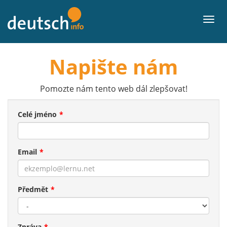
Přejít
k
Men
obsahu
Napište nám
Pomozte nám tento web dál zlepšovat!
Celé jméno
Email
Předmět
Zpráva