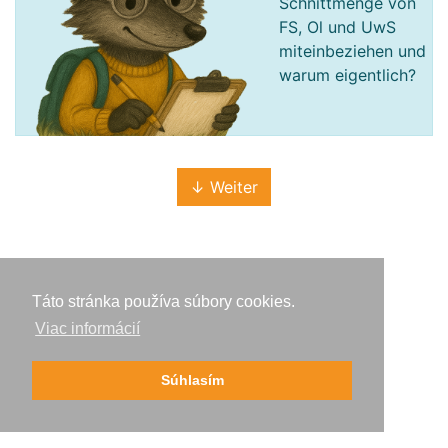
Schnittmenge von
FS, Ol und UwS
miteinbeziehen und
warum eigentlich?
↓ Weiter
Táto stránka používa súbory cookies.
Viac informácií
Nahor
Súhlasím