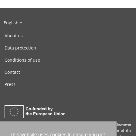
English
About us
Data protection
Conditions of use
Contact
Press
Funded by the European Union. Views and opinions expressed are however
those of the author(s) only and do not necessarily reflect those of the
This website uses cookies to ensure you get